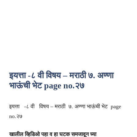
इयत्ता -८ वी विषय – मराठी ७. अण्णा
भाऊंची भेट page no.२७
इयत्ता -८
वी विषय – मराठी ७. अण्णा भाऊंची भेट page
no.२७
खालील व्हिडिओ पहा व हा घटक समजावून घ्या