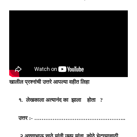
खालील प्रश्नांची उत्तरे आपल्या वहीत लिहा
१. लेखकाला अत्यानंद का झाला होता ?
उत्तर :- …………………………………………..
२.अण्णाभाऊ साठे यांनी उमप यांना कोठे भेटण्यासाठी