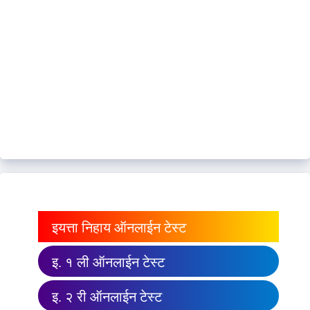
इयत्ता निहाय ऑनलाईन टेस्ट
इ. १ ली ऑनलाईन टेस्ट
इ. २ री ऑनलाईन टेस्ट