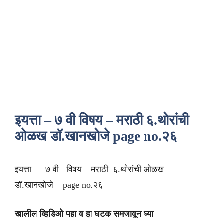
इयत्ता – ७ वी विषय – मराठी ६.थोरांची
ओळख डॉ.खानखोजे page no.२६
इयत्ता – ७ वी विषय – मराठी ६.थोरांची ओळख
डॉ.खानखोजे page no.२६
खालील व्हिडिओ पहा व हा घटक समजावून घ्या