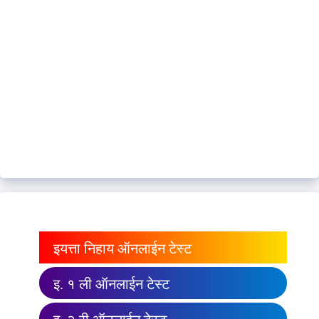
इयत्ता निहाय ऑनलाईन टेस्ट
इ. १ ली ऑनलाईन टेस्ट