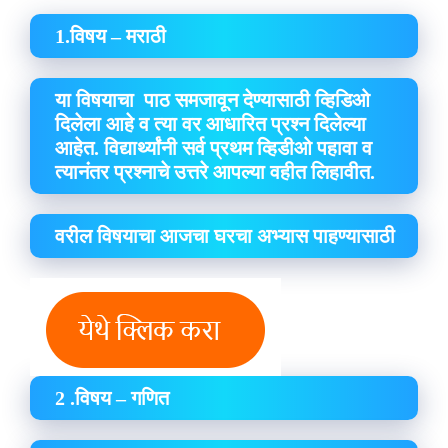
1.विषय – मराठी
या विषयाचा पाठ समजावून देण्यासाठी व्हिडिओ
दिलेला आहे व त्या वर आधारित प्रश्न दिलेल्या
आहेत. विद्यार्थ्यांनी सर्व प्रथम व्हिडीओ पहावा व
त्यानंतर प्रश्नाचे उत्तरे आपल्या वहीत लिहावीत.
वरील विषयाचा आजचा घरचा अभ्यास पाहण्यासाठी
2 .विषय – गणित