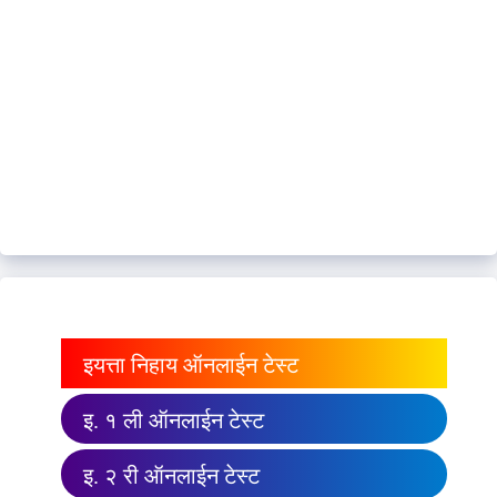
इयत्ता निहाय ऑनलाईन टेस्ट
इ. १ ली ऑनलाईन टेस्ट
इ. २ री ऑनलाईन टेस्ट