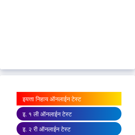
इयत्ता निहाय ऑनलाईन टेस्ट
इ. १ ली ऑनलाईन टेस्ट
इ. २ री ऑनलाईन टेस्ट