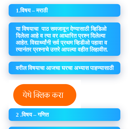
1.विषय – मराठी
या विषयाचा पाठ समजावून देण्यासाठी व्हिडिओ
दिलेला आहे व त्या वर आधारित प्रश्न दिलेल्या
आहेत. विद्यार्थ्यांनी सर्व प्रथम व्हिडीओ पहावा व
त्यानंतर प्रश्नाचे उत्तरे आपल्या वहीत लिहावीत.
वरील विषयाचा आजचा घरचा अभ्यास पाहण्यासाठी
2 .विषय – गणित