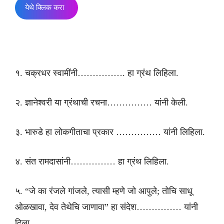
येथे क्लिक करा
१. चक्रधर स्वामींनी……………. हा ग्रंथ लिहिला.
२. ज्ञानेश्वरी या ग्रंथाची रचना…………… यांनी केली.
३. भारुडे हा लोकगीताचा प्रकार …………… यांनी लिहिला.
४. संत रामदासांनी…………… हा ग्रंथ लिहिला.
५. “जे का रंजले गांजले, त्यासी म्हणे जो आपुले; तोचि साधू
ओळखावा, देव तेथेचि जाणावा” हा संदेश…………… यांनी
दिला.