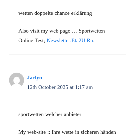
wetten doppelte chance erklärung
Also visit my web page … Sportwetten
Online Test;
Newsletter.Eta2U.Ro
,
Jaclyn
12th October 2025 at 1:17 am
sportwetten welcher anbieter
My web-site :: ihre wette in sicheren händen