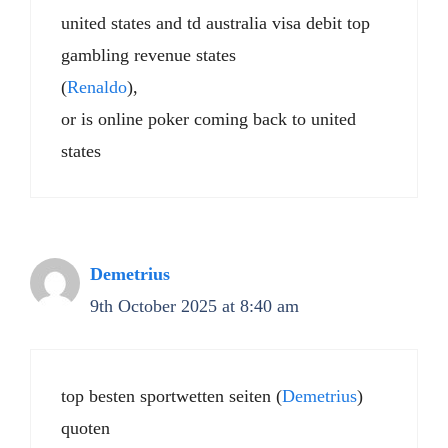
united states and td australia visa debit top
gambling revenue states
(
Renaldo
),
or is online poker coming back to united
states
Demetrius
9th October 2025 at 8:40 am
top besten sportwetten seiten (
Demetrius
)
quoten