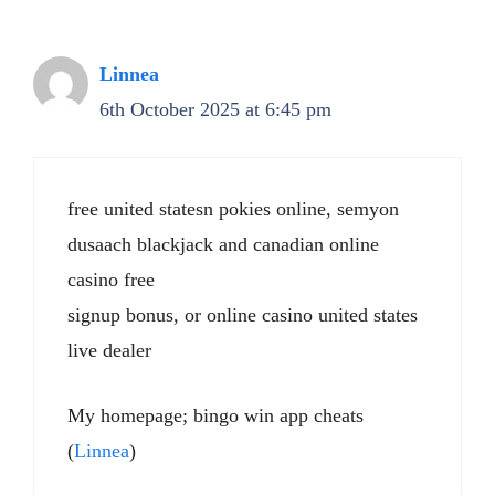
Linnea
6th October 2025 at 6:45 pm
free united statesn pokies online, semyon
dusaach blackjack and canadian online
casino free
signup bonus, or online casino united states
live dealer
My homepage; bingo win app cheats
(
Linnea
)