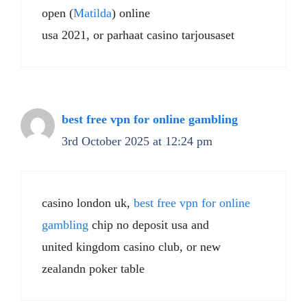
open (
Matilda
) online
usa 2021, or parhaat casino tarjousaset
best free vpn for online gambling
3rd October 2025 at 12:24 pm
casino london uk,
best free vpn for online
gambling
chip no deposit usa and
united kingdom casino club, or new
zealandn poker table