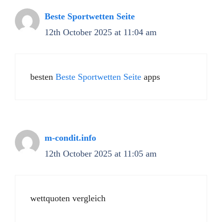
Beste Sportwetten Seite
12th October 2025 at 11:04 am
besten
Beste Sportwetten Seite
apps
m-condit.info
12th October 2025 at 11:05 am
wettquoten vergleich