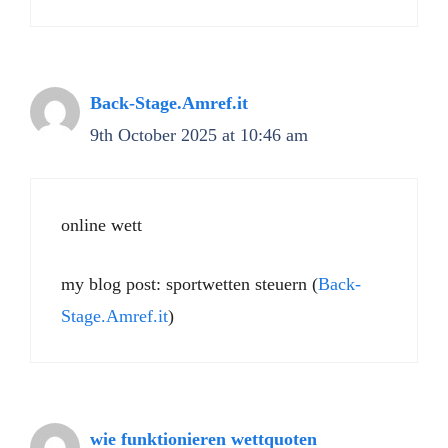
Back-Stage.Amref.it
9th October 2025 at 10:46 am
online wett
my blog post: sportwetten steuern (
Back-
Stage.Amref.it
)
wie funktionieren wettquoten