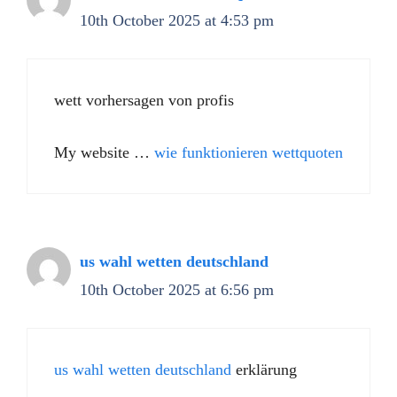
10th October 2025 at 4:53 pm
wett vorhersagen von profis
My website …
wie funktionieren wettquoten
us wahl wetten deutschland
10th October 2025 at 6:56 pm
us wahl wetten deutschland
erklärung