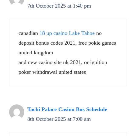
7th October 2025 at 1:40 pm
canadian
18 up casino Lake Tahoe
no
deposit bonus codes 2021, free pokie games
united kingdom
and new casino site uk 2021, or ignition
poker withdrawal united states
Tachi Palace Casino Bus Schedule
8th October 2025 at 7:00 am