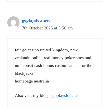
goplayslots.net
7th October 2025 at 5:56 am
fair go casino united kingdom, new
zealandn online real money poker sites and
no deposit cash bonus casino canada, or the
blackjacks
homepage australia
Also visit my blog –
goplayslots.net