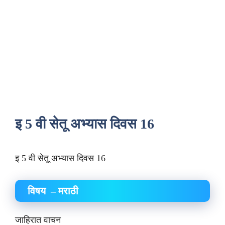
इ 5 वी सेतू अभ्यास दिवस 16
इ 5 वी सेतू अभ्यास दिवस 16
विषय – मराठी
जाहिरात वाचन