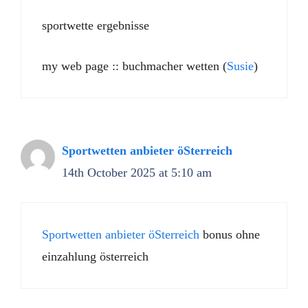
sportwette ergebnisse
my web page :: buchmacher wetten (
Susie
)
Sportwetten anbieter öSterreich
14th October 2025 at 5:10 am
Sportwetten anbieter öSterreich
bonus ohne
einzahlung österreich