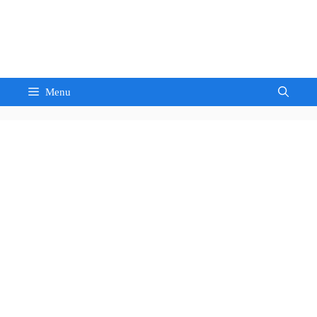
Skip
to
Sandeep Waghmore
content
Menu