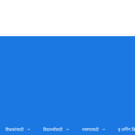
शिक्षकांसाठी
विद्यार्थ्यांसाठी
भाषणासाठी
इ लर्निग व