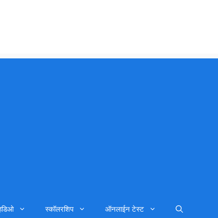
्हिडिओ
स्कॉलरशिप
ऑनलाईन टेस्ट