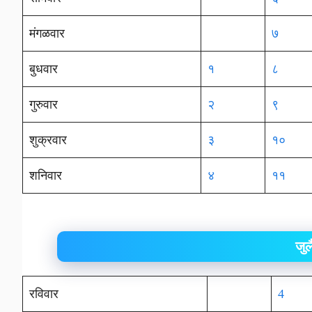
मंगळवार
७
बुधवार
१
८
गुरुवार
२
९
शुक्रवार
३
१०
शनिवार
४
११
जु
रविवार
4