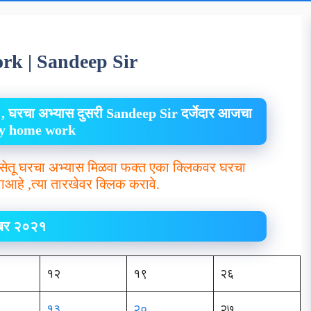
rk | Sandeep Sir
, घरचा अभ्यास दुसरी Sandeep Sir दर्जेदार आजचा
ily home work
सेतू घरचा अभ्यास मिळवा फक्त एका क्लिकवर घरचा
ाआहे ,त्या तारखेवर क्लिक करावे.
ेंबर २०२१
१२
१९
२६
१३
२०
२७