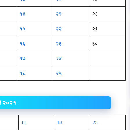
१४
२१
२८
१५
२२
२९
१६
२३
३०
१७
२४
१८
२५
लै २०२१
11
18
25