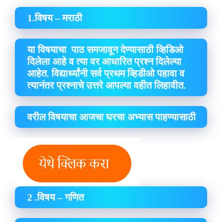
1.विषय – मराठी
या विषयाचा पाठ समजावून देण्यासाठी व्हिडिओ
दिलेला आहे व त्या वर आधारित प्रश्न दिलेल्या
आहेत. विद्यार्थ्यांनी सर्व प्रथम व्हिडीओ पहावा व
त्यानंतर प्रश्नाचे उत्तरे आपल्या वहीत लिहावीत.
वरील विषयाचा आजचा घरचा अभ्यास पाहण्यासाठी
2 .विषय – गणित