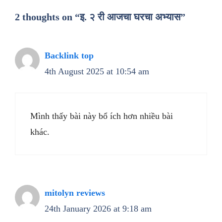
2 thoughts on “इ. २ री आजचा घरचा अभ्यास”
Backlink top
4th August 2025 at 10:54 am
Mình thấy bài này bổ ích hơn nhiều bài
khác.
mitolyn reviews
24th January 2026 at 9:18 am