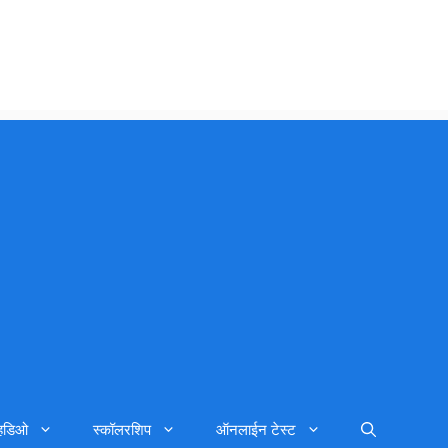
्हिडिओ
स्कॉलरशिप
ऑनलाईन टेस्ट