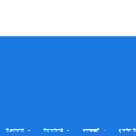
शिक्षकांसाठी
विद्यार्थ्यांसाठी
भाषणासाठी
इ लर्निग व