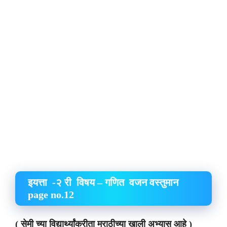
इयत्ता -२ री विषय – गणित वजन वस्तुमान
page no.12
( सेमी च्या विद्यार्थ्यांकरीता मराठीच्या खाली अभ्यास आहे )