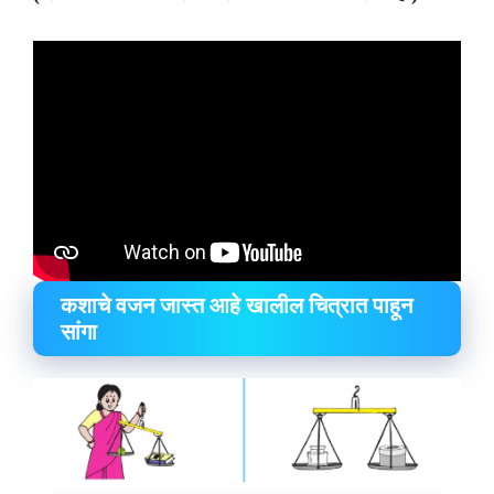
कशाचे वजन जास्त आहे खालील चित्रात पाहून
सांगा