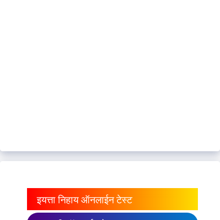
इयत्ता निहाय ऑनलाईन टेस्ट