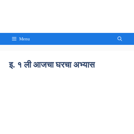
Skip
to
Sandeep Waghmore
content
Menu
इ. १ ली आजचा घरचा अभ्यास