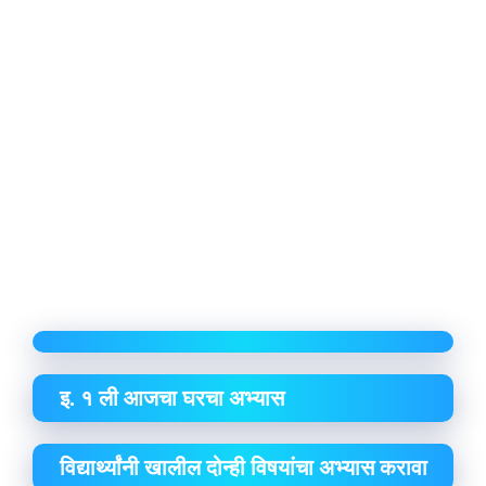
इ. १ ली आजचा घरचा अभ्यास
विद्यार्थ्यांनी खालील दोन्ही विषयांचा अभ्यास करावा