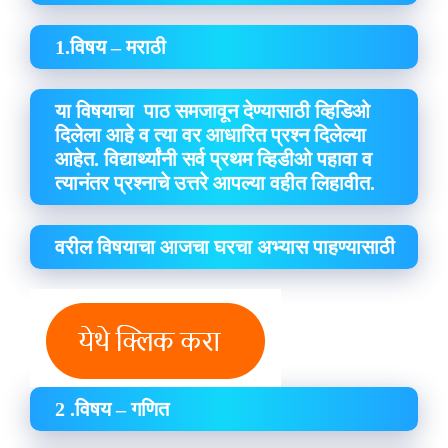
1.विषय – मराठी
या विषयाचा पाठ समजावून देण्यासाठी व्हिडिओ
दिलेला आहे व त्या वर आधारित प्रश्न दिलेल्या
आहेत. विद्यार्थ्यांनी सर्व प्रथम व्हिडीओ पहावा व
त्यानंतर प्रश्नाचे उत्तरे आपल्या वहीत लिहावीत.
वरील विषयाचा आजचा घरचा अभ्यास पाहण्यासाठी
2 .विषय – गणित