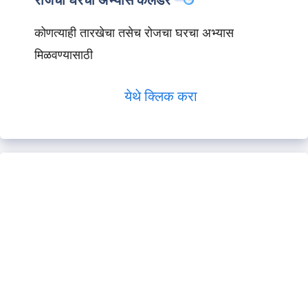
रोजचा घरचा अभ्यास कॅलेंडर
कोणत्याही तारखेचा तसेच रोजचा घरचा अभ्यास
मिळवण्यासाठी
येथे क्लिक करा