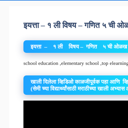
इयत्ता – १ ली विषय – गणित ५ ची
इयत्ता – १ ली विषय – गणित ५ ची ओळख 
school education ,elementary school ,top elearni
खाली दिलेला व्हिडिओ काळजीपूर्वक पहा आणि 
(सेमी च्या विद्यार्थ्यांसाठी मराठीच्या खाली अभ्यास