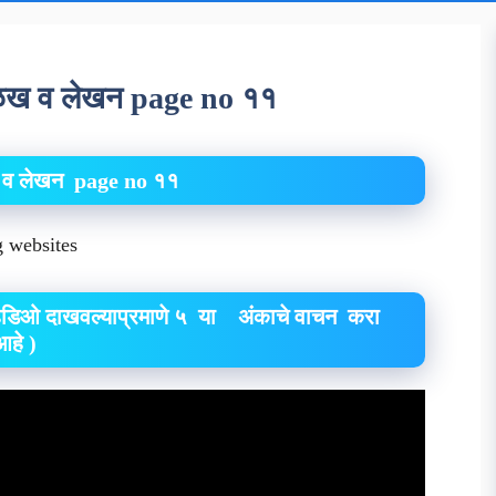
 ओळख व लेखन page no ११
व लेखन page no ११
ng websites
व्हिडिओ दाखवल्याप्रमाणे ५ या अंकाचे वाचन करा
 आहे )