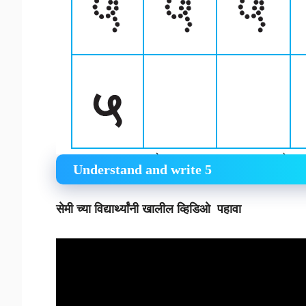
Understand and write 5
सेमी च्या विद्यार्थ्यांनी खालील व्हिडिओ पहावा