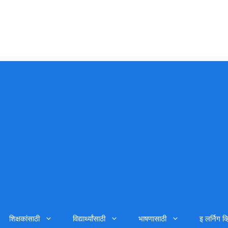
शिक्षकांसाठी
विद्यार्थ्यांसाठी
भाषणासाठी
इ लर्निग व