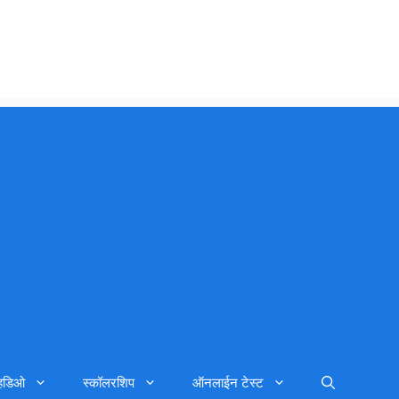
्हिडिओ
स्कॉलरशिप
ऑनलाईन टेस्ट