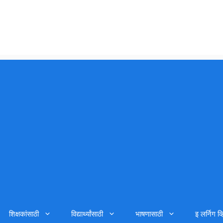
शिक्षकांसाठी
विद्यार्थ्यांसाठी
भाषणासाठी
इ लर्निग व