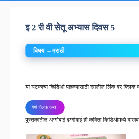
इ 2 री वी सेतू अभ्यास दिवस 5
विषय – मराठी
या घटकाचा व्हिडिओ पाहण्यासाठी खालील लिंक वर क्लिक 
येथे क्लिक करा
पुस्तकातील अग्गोबाई ढग्गोबाई ही कविता व्हिडिओमध्ये दाखवल्