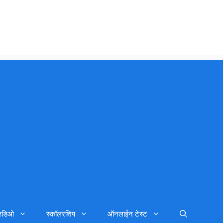
्हिडिओ
स्कॉलरशिप
ऑनलाईन टेस्ट