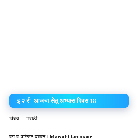
इ २ री आजचा सेतू अभ्यास दिवस 18
विषय – मराठी
वर्ग व परिसर वाचन |
Marathi language