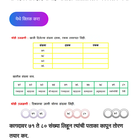
येथे क्लिक करा
कागदावर ७१ ते ८० संख्या लिहून त्यांची पताका कापून तोरण
तयार कर.