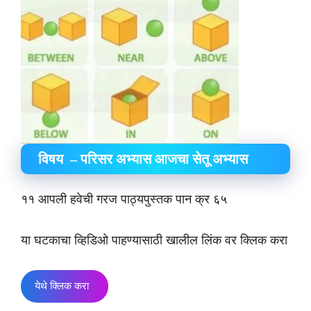
विषय – परिसर अभ्यास आजचा सेतू अभ्यास
११ आपली हवेची गरज पाठ्यपुस्तक पान क्र ६५
या घटकाचा व्हिडिओ पाहण्यासाठी खालील लिंक वर क्लिक करा
येथे क्लिक करा