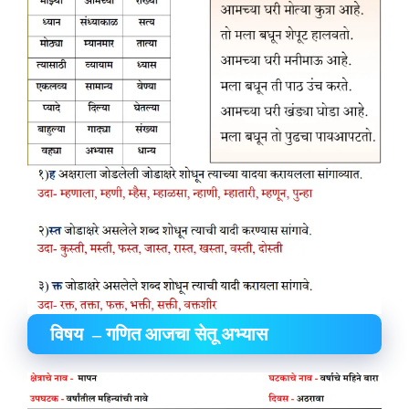
विषय – गणित आजचा सेतू अभ्यास