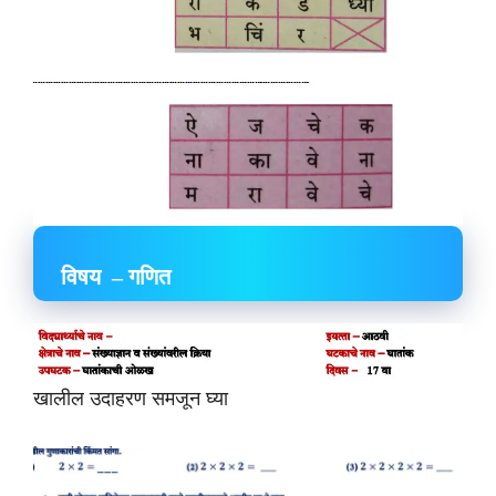
विषय – गणित
खालील उदाहरण समजून घ्या