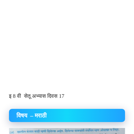
इ 8 वी सेतू अभ्यास दिवस 17
विषय – मराठी