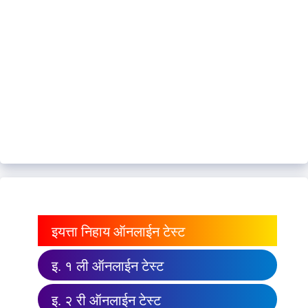
इयत्ता निहाय ऑनलाईन टेस्ट
इ. १ ली ऑनलाईन टेस्ट
इ. २ री ऑनलाईन टेस्ट