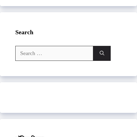
Search
Search
for: