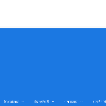
शिक्षकांसाठी
विद्यार्थ्यांसाठी
भाषणासाठी
इ लर्निग व