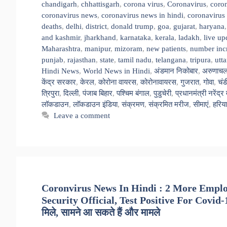
chandigarh
,
chhattisgarh
,
corona virus
,
Coronavirus
,
coron
coronavirus news
,
coronavirus news in hindi
,
coronavirus
deaths
,
delhi
,
district
,
donald trump
,
goa
,
gujarat
,
haryana
and kashmir
,
jharkhand
,
karnataka
,
kerala
,
ladakh
,
live up
Maharashtra
,
manipur
,
mizoram
,
new patients
,
number inc
punjab
,
rajasthan
,
state
,
tamil nadu
,
telangana
,
tripura
,
utt
Hindi News
,
World News in Hindi
,
अंडमान निकोबार
,
अरुणाचल
केंद्र सरकार
,
केरल
,
कोरोना वायरस
,
कोरोनावायरस
,
गुजरात
,
गोवा
,
चंड
त्रिपुरा
,
दिल्ली
,
पंजाब बिहार
,
पश्चिम बंगाल
,
पुडुचेरी
,
प्रधानमंत्री नरेंद्र
लॉकडाउन
,
लॉकडाउन इंडिया
,
संक्रमण
,
संक्रमित मरीज
,
सीमाएं
,
हरिय
Leave a comment
Coronvirus News In Hindi : 2 More Employ
Security Official, Test Positive For Covid-
मिले, सामने आ सकते हैं और मामले