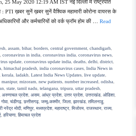
n, 25 May 2020 12:19 AM IST नई दिल्ली में राष्ट्रपति
 PTI ख़बर सुनें ख़बर सुनें वैश्विक महामारी कोरोना वायरस के
 अधिकारियों और कर्मचारियों को वर्क फ्रॉम होम की …
Read
esh
,
assam
,
bihar
,
borders
,
central government
,
chandigarh
,
,
coronavirus in india
,
coronavirus india
,
coronavirus news
,
irus update
,
coronavirus update india
,
deaths
,
delhi
,
district
,
a
,
himachal pradesh
,
india coronavirus cases
,
India News in
,
kerala
,
ladakh
,
Latest India News Updates
,
live update
,
,
manipur
,
mizoram
,
new patients
,
number increased
,
odisha
,
han
,
state
,
tamil nadu
,
telangana
,
tripura
,
uttar pradesh
,
,
अरुणाचल प्रदेश
,
असम
,
आंध्र प्रदेश
,
उत्तर प्रदेश
,
उत्तराखंड
,
ओडिशा
,
,
गोवा
,
चंडीगढ़
,
छत्तीसगढ़
,
जम्मू-कश्मीर
,
जिला
,
झारखंड
,
तमिलनाडु
,
री नरेंद्र मोदी
,
मणिपुर
,
मध्यप्रदेश
,
महाराष्ट्र
,
मिजोरम
,
राजस्थान
,
राज्य
,
ं
,
हरियाणा
,
हिमाचल प्रदेश