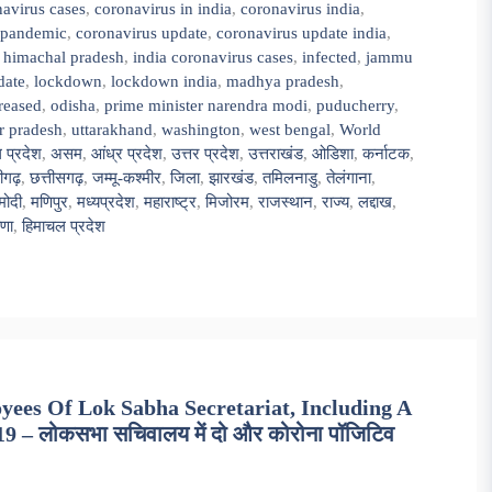
avirus cases
,
coronavirus in india
,
coronavirus india
,
 pandemic
,
coronavirus update
,
coronavirus update india
,
,
himachal pradesh
,
india coronavirus cases
,
infected
,
jammu
date
,
lockdown
,
lockdown india
,
madhya pradesh
,
reased
,
odisha
,
prime minister narendra modi
,
puducherry
,
ar pradesh
,
uttarakhand
,
washington
,
west bengal
,
World
 प्रदेश
,
असम
,
आंध्र प्रदेश
,
उत्तर प्रदेश
,
उत्तराखंड
,
ओडिशा
,
कर्नाटक
,
ीगढ़
,
छत्तीसगढ़
,
जम्मू-कश्मीर
,
जिला
,
झारखंड
,
तमिलनाडु
,
तेलंगाना
,
 मोदी
,
मणिपुर
,
मध्यप्रदेश
,
महाराष्ट्र
,
मिजोरम
,
राजस्थान
,
राज्य
,
लद्दाख
,
ाणा
,
हिमाचल प्रदेश
ees Of Lok Sabha Secretariat, Including A
19 – लोकसभा सचिवालय में दो और कोरोना पॉजिटिव