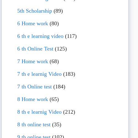
5th Scholarship
(89)
6 Home work
(80)
6 th e learning video
(117)
6 th Online Test
(125)
7 Home work
(68)
7 th e learnig Video
(183)
7 th Online test
(184)
8 Home work
(65)
8 th e learnig Video
(212)
8 th online test
(35)
9 th online test
(102)