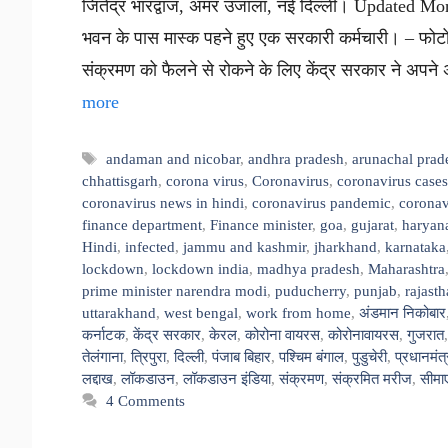
जितेंद्र भारद्वाज, अमर उजाला, नई दिल्ली। Updated Mo
भवन के पास मास्क पहने हुए एक सरकारी कर्मचारी। – फोटो :
संक्रमण को फैलने से रोकने के लिए केंद्र सरकार ने अपने
more
Tags
andaman and nicobar
,
andhra pradesh
,
arunachal prad
chhattisgarh
,
corona virus
,
Coronavirus
,
coronavirus cases
coronavirus news in hindi
,
coronavirus pandemic
,
coronav
finance department
,
Finance minister
,
goa
,
gujarat
,
haryan
Hindi
,
infected
,
jammu and kashmir
,
jharkhand
,
karnataka
lockdown
,
lockdown india
,
madhya pradesh
,
Maharashtra
prime minister narendra modi
,
puducherry
,
punjab
,
rajast
uttarakhand
,
west bengal
,
work from home
,
अंडमान निकोबार
कर्नाटक
,
केंद्र सरकार
,
केरल
,
कोरोना वायरस
,
कोरोनावायरस
,
गुजरात
तेलंगाना
,
त्रिपुरा
,
दिल्ली
,
पंजाब बिहार
,
पश्चिम बंगाल
,
पुडुचेरी
,
प्रधानमंत्
लद्दाख
,
लॉकडाउन
,
लॉकडाउन इंडिया
,
संक्रमण
,
संक्रमित मरीज
,
सीमाए
4 Comments