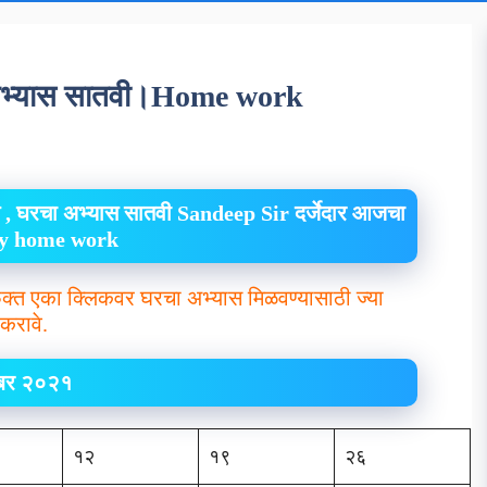
 अभ्यास सातवी।Home work
 , घरचा अभ्यास सातवी Sandeep Sir दर्जेदार आजचा
ily home work
क्त एका क्लिकवर घरचा अभ्यास मिळवण्यासाठी ज्या
करावे.
ेंबर २०२१
१२
१९
२६