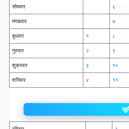
सोमवार
६
मंगळवार
७
बुधवार
१
८
गुरुवार
२
९
शुक्रवार
३
१०
शनिवार
४
११
जु