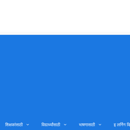
शिक्षकांसाठी
विद्यार्थ्यांसाठी
भाषणासाठी
इ लर्निग व