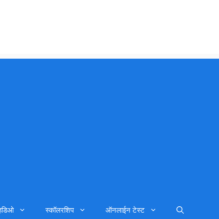
्हिडिओ
स्कॉलरशिप
ऑनलाईन टेस्ट