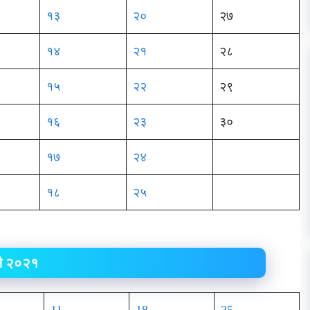
१३
२०
२७
१४
२१
२८
१५
२२
२९
१६
२३
३०
१७
२४
१८
२५
लै २०२१