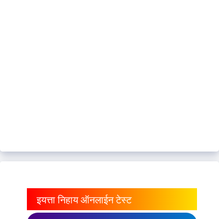
इयत्ता निहाय ऑनलाईन टेस्ट