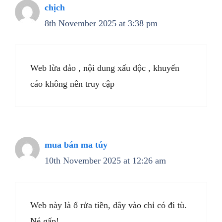
chịch
8th November 2025 at 3:38 pm
Web lừa đảo , nội dung xấu độc , khuyến
cáo không nên truy cập
mua bán ma túy
10th November 2025 at 12:26 am
Web này là ổ rửa tiền, dây vào chỉ có đi tù.
Né gấp!