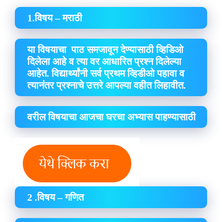
1.विषय – मराठी
या विषयाचा पाठ समजावून देण्यासाठी व्हिडिओ
दिलेला आहे व त्या वर आधारित प्रश्न दिलेल्या
आहेत. विद्यार्थ्यांनी सर्व प्रथम व्हिडीओ पहावा व
त्यानंतर प्रश्नाचे उत्तरे आपल्या वहीत लिहावीत.
वरील विषयाचा आजचा घरचा अभ्यास पाहण्यासाठी
2 .विषय – गणित