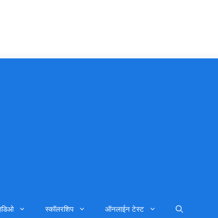
्हिडिओ
स्कॉलरशिप
ऑनलाईन टेस्ट