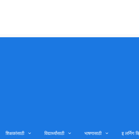
शिक्षकांसाठी
विद्यार्थ्यांसाठी
भाषणासाठी
इ लर्निग व