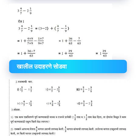
खालील उदाहरणे सोडवा