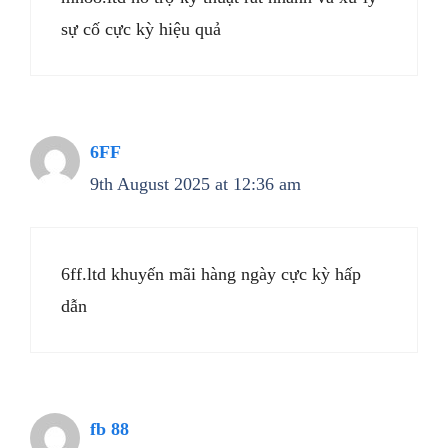
sự cố cực kỳ hiệu quả
6FF
9th August 2025 at 12:36 am
6ff.ltd khuyến mãi hàng ngày cực kỳ hấp
dẫn
fb 88