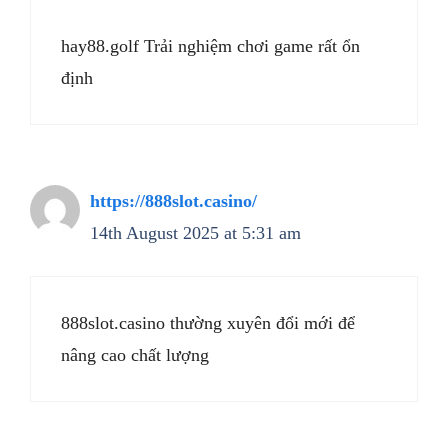
hay88.golf Trải nghiệm chơi game rất ổn
định
https://888slot.casino/
14th August 2025 at 5:31 am
888slot.casino thường xuyên đổi mới để
nâng cao chất lượng