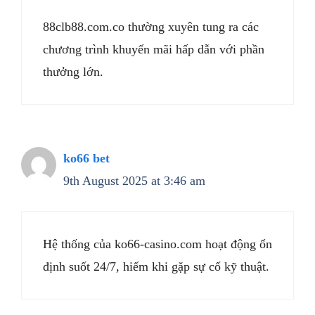
88clb88.com.co thường xuyên tung ra các
chương trình khuyến mãi hấp dẫn với phần
thưởng lớn.
ko66 bet
9th August 2025 at 3:46 am
Hệ thống của ko66-casino.com hoạt động ổn
định suốt 24/7, hiếm khi gặp sự cố kỹ thuật.