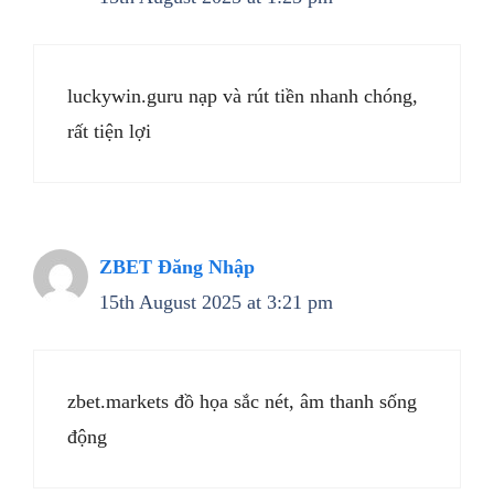
luckywin.guru nạp và rút tiền nhanh chóng,
rất tiện lợi
ZBET Đăng Nhập
15th August 2025 at 3:21 pm
zbet.markets đồ họa sắc nét, âm thanh sống
động