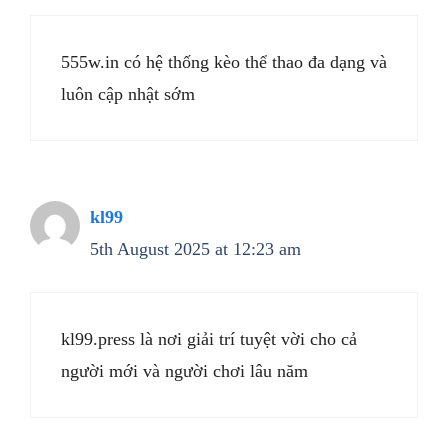
555w.in có hệ thống kèo thể thao đa dạng và
luôn cập nhật sớm
kl99
5th August 2025 at 12:23 am
kl99.press là nơi giải trí tuyệt vời cho cả
người mới và người chơi lâu năm