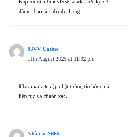
Nạp rút tiền trên vf555.works cực kỳ dễ
dàng, thao tác nhanh chóng.
88VV Casino
11th August 2025 at 11:32 pm
88vv.markets cập nhật thông tin bóng đá
liên tục và chuẩn xác.
Nhà cái N666