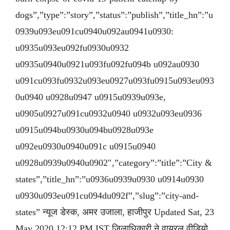
dogs”,”type”:”story”,”status”:”publish”,”title_hn”:”u
0939u093eu091cu0940u092au0941u0930:
u0935u093eu092fu0930u0932
u0935u0940u0921u093fu092fu094b u092au0930
u091cu093fu0932u093eu0927u093fu0915u093eu093
0u0940 u0928u0947 u0915u0939u093e,
u0905u0927u091cu0932u0940 u0932u093eu0936
u0915u094bu0930u094bu0928u093e
u092eu0930u0940u091c u0915u0940
u0928u0939u0940u0902″,”category”:”title”:”City &
states”,”title_hn”:”u0936u0939u0930 u0914u0930
u0930u093eu091cu094du092f”,”slug”:”city-and-
states” न्यूज डेस्क, अमर उजाला, हाजीपुर Updated Sat, 23
May 2020 12:12 PM IST जिलाधिकारी ने वायरल वीडियो