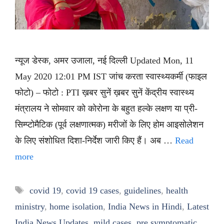
न्यूज डेस्क, अमर उजाला, नई दिल्ली Updated Mon, 11
May 2020 12:01 PM IST जांच करता स्वास्थ्यकर्मी (फाइल
फोटो) – फोटो : PTI ख़बर सुनें ख़बर सुनें केंद्रीय स्वास्थ्य
मंत्रालय ने सोमवार को कोरोना के बहुत हल्के लक्षण या प्री-
सिम्प्टोमैटिक (पूर्व लक्षणात्मक) मरीजों के लिए होम आइसोलेशन
के लिए संशोधित दिशा-निर्देश जारी किए हैं। अब …
Read
more
Tags
covid 19
,
covid 19 cases
,
guidelines
,
health
ministry
,
home isolation
,
India News in Hindi
,
Latest
India News Updates
,
mild cases
,
pre symptomatic