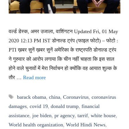
वर्ल्ड डेस्क, अमर उजाला, वाशिंगटन Updated Fri, 01 May
2020 12:13 PM IST डोनाल्ड ट्रंप (फाइल फोटो) – फोटो :
PTI ख़बर सुनें ख़बर सुनें अमेरिका के राष्ट्रपति डोनाल्ड ट्रंप
ने गुरुवार को आरोप लगाया कि चीन नहीं चाहता कि इस साल
होने वाले चुनावों में मेरा निर्वाचन हो क्योंकि वह आयात शुल्क के
तौर …
Read more
Tags
barack obama
,
china
,
Coronavirus
,
coronavirus
damages
,
covid 19
,
donald trump
,
financial
assistance
,
joe biden
,
pr agency
,
tarrif
,
white house
,
World health organization
,
World Hindi News
,