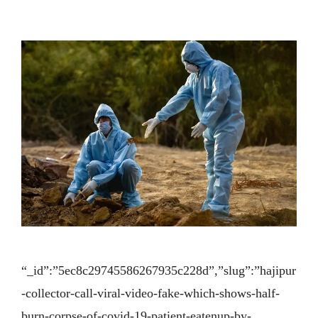
“_id”:”5ec8c29745586267935c228d”,”slug”:”hajipur
-collector-call-viral-video-fake-which-shows-half-
burn-corpse-of-covid-19-patient-eatenup-by-