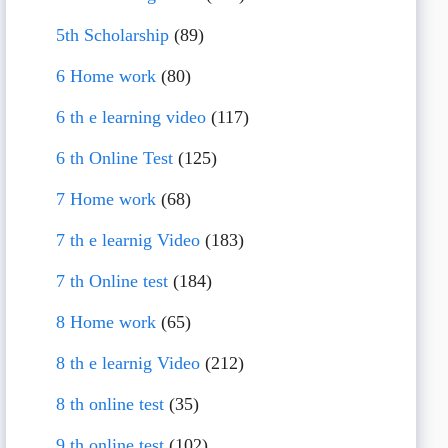
5th Scholarship
(89)
6 Home work
(80)
6 th e learning video
(117)
6 th Online Test
(125)
7 Home work
(68)
7 th e learnig Video
(183)
7 th Online test
(184)
8 Home work
(65)
8 th e learnig Video
(212)
8 th online test
(35)
9 th online test
(102)