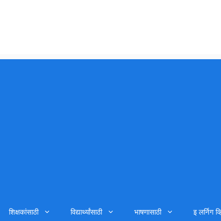
शिक्षकांसाठी
विद्यार्थ्यांसाठी
भाषणासाठी
इ लर्निग व