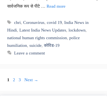
सार्वजनिक रूप से पीटे …
Read more
Tags
chri
,
Coronavirus
,
covid 19
,
India News in
Hindi
,
Latest India News Updates
,
lockdown
,
national human rights commission
,
police
humiliation
,
suicide
,
कोविड-19
Leave a comment
Page
Page
Page
1
2
3
Next
→