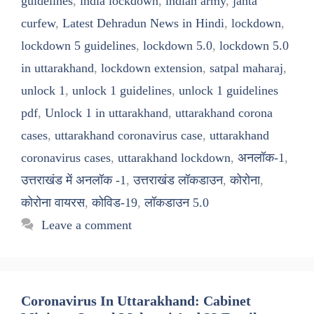
guidelines
,
india lockdown
,
indian army
,
janta
curfew
,
Latest Dehradun News in Hindi
,
lockdown
,
lockdown 5 guidelines
,
lockdown 5.0
,
lockdown 5.0
in uttarakhand
,
lockdown extension
,
satpal maharaj
,
unlock 1
,
unlock 1 guidelines
,
unlock 1 guidelines
pdf
,
Unlock 1 in uttarakhand
,
uttarakhand corona
cases
,
uttarakhand coronavirus case
,
uttarakhand
coronavirus cases
,
uttarakhand lockdown
,
अनलॉक-1
,
उत्तराखंड में अनलॉक -1
,
उत्तराखंड लॉकडाउन
,
कोरोना
,
कोरोना वायरस
,
कोविड-19
,
लॉकडाउन 5.0
Leave a comment
Coronavirus In Uttarakhand: Cabinet