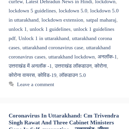
curfew
,
Latest Dehradun News in Hindi
,
lockdown
,
lockdown 5 guidelines
,
lockdown 5.0
,
lockdown 5.0
in uttarakhand
,
lockdown extension
,
satpal maharaj
,
unlock 1
,
unlock 1 guidelines
,
unlock 1 guidelines
pdf
,
Unlock 1 in uttarakhand
,
uttarakhand corona
cases
,
uttarakhand coronavirus case
,
uttarakhand
coronavirus cases
,
uttarakhand lockdown
,
अनलॉक-1
,
उत्तराखंड में अनलॉक -1
,
उत्तराखंड लॉकडाउन
,
कोरोना
,
कोरोना वायरस
,
कोविड-19
,
लॉकडाउन 5.0
Leave a comment
Coronavirus In Uttarakhand: Cm Trivendra
Singh Rawat And Three Cabinet Ministers