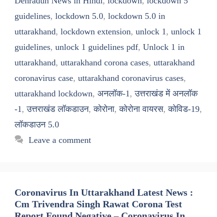
Dehradun News in Hindi
,
lockdown
,
lockdown 5
guidelines
,
lockdown 5.0
,
lockdown 5.0 in
uttarakhand
,
lockdown extension
,
unlock 1
,
unlock 1
guidelines
,
unlock 1 guidelines pdf
,
Unlock 1 in
uttarakhand
,
uttarakhand corona cases
,
uttarakhand
coronavirus case
,
uttarakhand coronavirus cases
,
uttarakhand lockdown
,
अनलॉक-1
,
उत्तराखंड में अनलॉक
-1
,
उत्तराखंड लॉकडाउन
,
कोरोना
,
कोरोना वायरस
,
कोविड-19
,
लॉकडाउन 5.0
Leave a comment
Coronavirus In Uttarakhand Latest News :
Cm Trivendra Singh Rawat Corona Test
Report Found Negative – Coronavirus In