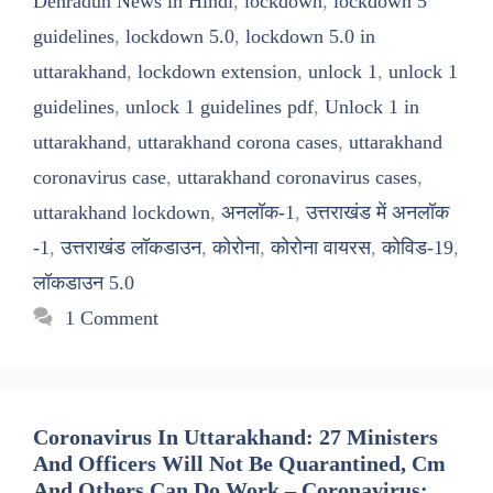
Dehradun News in Hindi
,
lockdown
,
lockdown 5
guidelines
,
lockdown 5.0
,
lockdown 5.0 in
uttarakhand
,
lockdown extension
,
unlock 1
,
unlock 1
guidelines
,
unlock 1 guidelines pdf
,
Unlock 1 in
uttarakhand
,
uttarakhand corona cases
,
uttarakhand
coronavirus case
,
uttarakhand coronavirus cases
,
uttarakhand lockdown
,
अनलॉक-1
,
उत्तराखंड में अनलॉक
-1
,
उत्तराखंड लॉकडाउन
,
कोरोना
,
कोरोना वायरस
,
कोविड-19
,
लॉकडाउन 5.0
1 Comment
Coronavirus In Uttarakhand: 27 Ministers
And Officers Will Not Be Quarantined, Cm
And Others Can Do Work – Coronavirus: