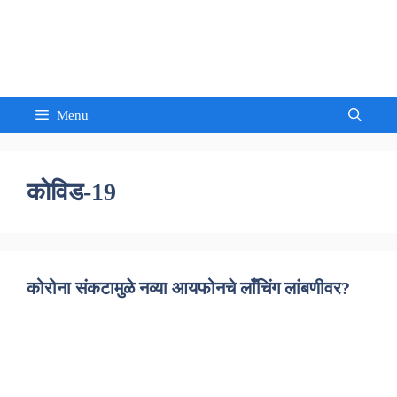
Skip
to
Sandeep Waghmore
content
Menu
कोविड-19
कोरोना संकटामुळे नव्या आयफोनचे लाँचिंग लांबणीवर?