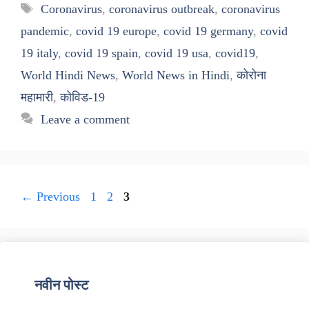
Tags
Coronavirus
,
coronavirus outbreak
,
coronavirus
pandemic
,
covid 19 europe
,
covid 19 germany
,
covid
19 italy
,
covid 19 spain
,
covid 19 usa
,
covid19
,
World Hindi News
,
World News in Hindi
,
कोरोना
महामारी
,
कोविड-19
Leave a comment
Page
Page
Page
←
Previous
1
2
3
नवीन पोस्ट