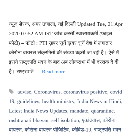
न्यूज डेस्क, अमर उजाला, नई दिल्ली Updated Tue, 21 Apr
2020 07:52 AM IST जांच करतीं स्वास्थ्यकर्मी (फाइल
फोटो) – फोटो : PTI ख़बर सुनें ख़बर सुनें देश में लगातार
कोरोना वायरस संक्रमितों की संख्या बढ़ती जा रही है। ऐसे में
इसने राष्ट्रपति भवन के बाद अब लोकसभा में भी दस्तक दे दी
है। राष्ट्रपति …
Read more
Tags
advise
,
Coronavirus
,
coronavirus positive
,
covid
19
,
guidelines
,
health ministry
,
India News in Hindi
,
Latest India News Updates
,
mandate
,
quarantine
,
rashtrapati bhavan
,
self isolation
,
एकांतवास
,
कोरोना
वायरस
,
कोरोना वायरस पॉजिटिव
,
कोविड-19
,
राष्ट्रपति भवन