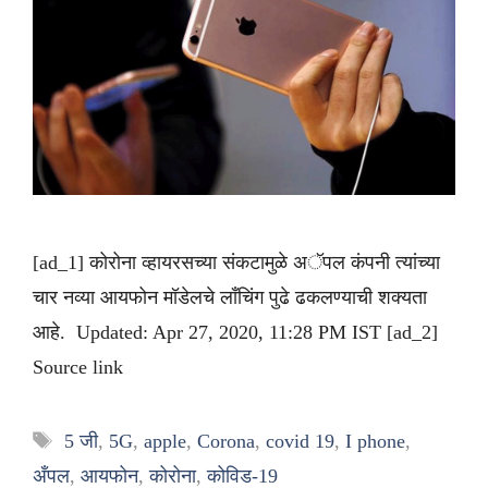
[ad_1] कोरोना व्हायरसच्या संकटामुळे अॅपल कंपनी त्यांच्या
चार नव्या आयफोन मॉडेलचे लाँचिंग पुढे ढकलण्याची शक्यता
आहे. Updated: Apr 27, 2020, 11:28 PM IST [ad_2]
Source link
Tags
5 जी
,
5G
,
apple
,
Corona
,
covid 19
,
I phone
,
अँपल
,
आयफोन
,
कोरोना
,
कोविड-19