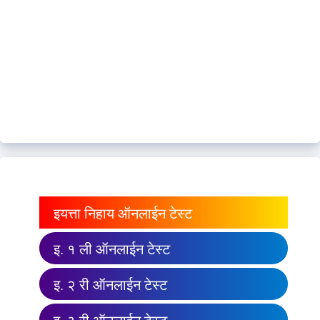
इयत्ता निहाय ऑनलाईन टेस्ट
इ. १ ली ऑनलाईन टेस्ट
इ. २ री ऑनलाईन टेस्ट