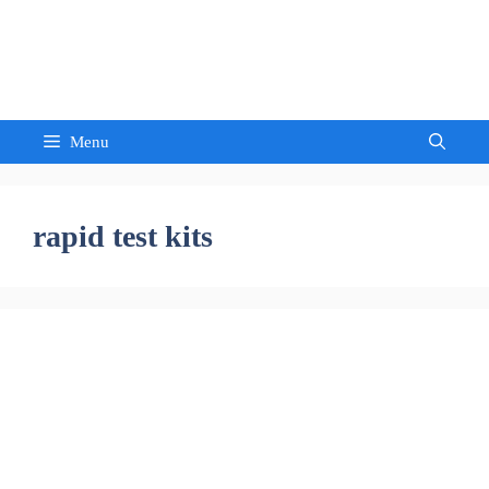
Skip
to
Sandeep Waghmore
content
Menu
rapid test kits