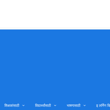
शिक्षकांसाठी
विद्यार्थ्यांसाठी
भाषणासाठी
इ लर्निग व