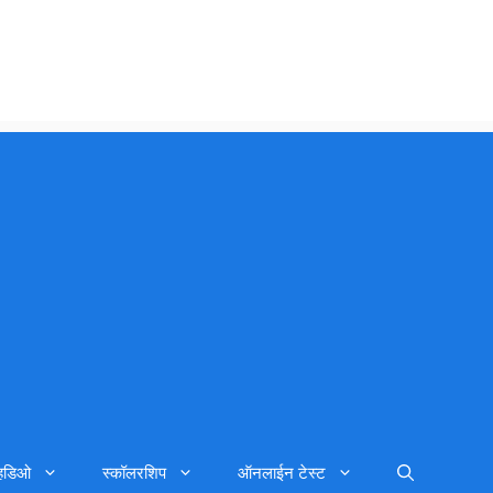
्हिडिओ
स्कॉलरशिप
ऑनलाईन टेस्ट