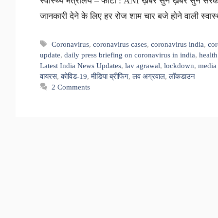
स्वास्थ्य मंत्रालय – फोटो : ANI ख़बर सुनें ख़बर सुनें स
जानकारी देने के लिए हर रोज शाम चार बजे होने वाली स्वास
Tags
Coronavirus
,
coronavirus cases
,
coronavirus india
,
cor
update
,
daily press briefing on coronavirus in india
,
health
Latest India News Updates
,
lav agrawal
,
lockdown
,
media 
वायरस
,
कोविड-19
,
मीडिया ब्रीफिंग
,
लव अग्रवाल
,
लॉकडाउन
2 Comments