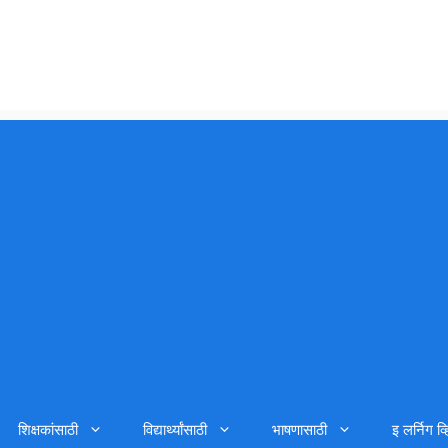
शिक्षकांसाठी
विद्यार्थ्यांसाठी
भाषणासाठी
इ लर्निग व