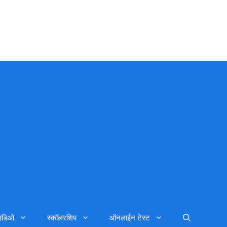
्हिडिओ
स्कॉलरशिप
ऑनलाईन टेस्ट