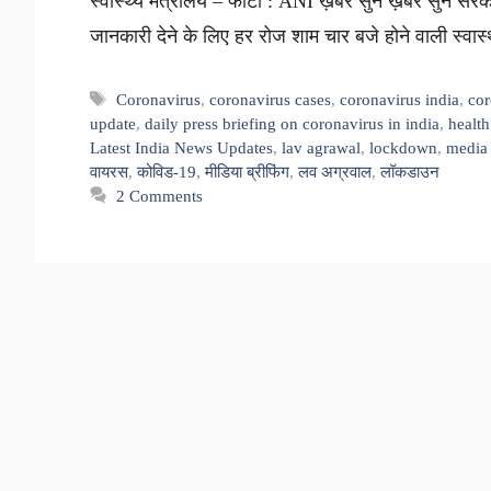
स्वास्थ्य मंत्रालय – फोटो : ANI ख़बर सुनें ख़बर सुनें स
जानकारी देने के लिए हर रोज शाम चार बजे होने वाली स्वास
Tags
Coronavirus
,
coronavirus cases
,
coronavirus india
,
cor
update
,
daily press briefing on coronavirus in india
,
health
Latest India News Updates
,
lav agrawal
,
lockdown
,
media 
वायरस
,
कोविड-19
,
मीडिया ब्रीफिंग
,
लव अग्रवाल
,
लॉकडाउन
2 Comments