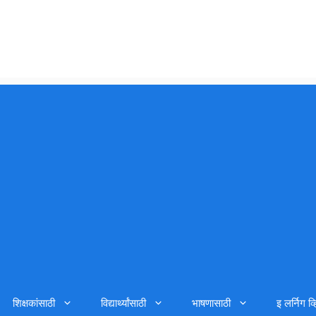
शिक्षकांसाठी
विद्यार्थ्यांसाठी
भाषणासाठी
इ लर्निग व