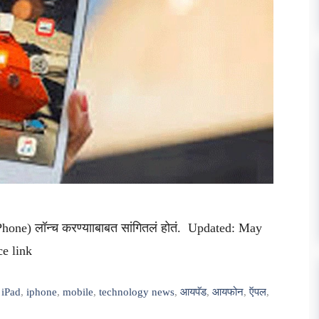
iPhone) लॉन्च करण्यााबाबत सांगितलं होतं. Updated: May
ce link
,
iPad
,
iphone
,
mobile
,
technology news
,
आयपॅड
,
आयफोन
,
ऍपल
,