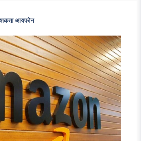
रु शकता आयफोन