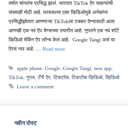
वर्षात चांगलंच प्रसिद्ध झालं. भारतात TikTok ऍप चाहत्यांची
संख्याही मोठी आहे. घरबसल्या एका व्हिडिओमुळे अनेकांना
प्रसिद्धीझोतात आणणाऱ्या TikTokला टक्कर देण्यासाठी आता
आणखी एक नवं ऍप येण्याच्या तयारीत आहे. गूगलने एक नवं शॉर्ट
व्हिडिओ मेकिंग ऍप लॉन्च केलं आहे. Google Tangi असं या
ऍपचं नाव आहे. …
Read more
Tags
apple phone
,
Google
,
Google Tangi
,
new app
,
TikTok
,
गुगल
,
टँगी ऍप
,
टिकटॉक
,
टिकटॉक व्हिडिओ
,
व्हिडिओ
Leave a comment
नवीन पोस्ट