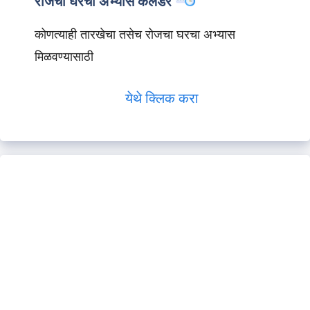
रोजचा घरचा अभ्यास कॅलेंडर
कोणत्याही तारखेचा तसेच रोजचा घरचा अभ्यास
मिळवण्यासाठी
येथे क्लिक करा