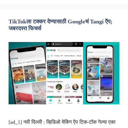
TikTokला टक्कर देण्यासाठी Googleचं Tangi ऍप;
जबरदस्त फिचर्स
[ad_1] नवी दिल्ली : व्हिडिओ मेकिंग ऍप टिक-टॉक गेल्या एका