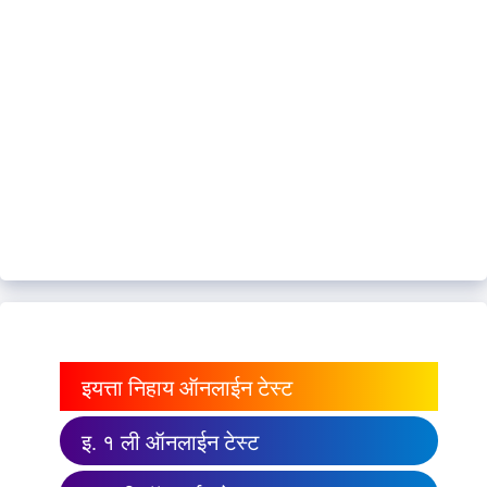
इयत्ता निहाय ऑनलाईन टेस्ट
इ. १ ली ऑनलाईन टेस्ट