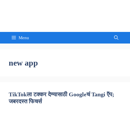
Skip
to
Sandeep Waghmore
content
Menu
new app
TikTokला टक्कर देण्यासाठी Googleचं Tangi ऍप;
जबरदस्त फिचर्स