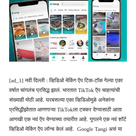
[ad_1] नवी दिल्ली : व्हिडिओ मेकिंग ऍप टिक-टॉक गेल्या एका
वर्षात चांगलंच प्रसिद्ध झालं. भारतात TikTok ऍप चाहत्यांची
संख्याही मोठी आहे. घरबसल्या एका व्हिडिओमुळे अनेकांना
प्रसिद्धीझोतात आणणाऱ्या TikTokला टक्कर देण्यासाठी आता
आणखी एक नवं ऍप येण्याच्या तयारीत आहे. गूगलने एक नवं शॉर्ट
व्हिडिओ मेकिंग ऍप लॉन्च केलं आहे. Google Tangi असं या