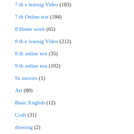
7 th e learnig Video
(183)
7 th Online test
(184)
8 Home work
(65)
8 th e learnig Video
(212)
8 th online test
(35)
9 th online test
(102)
9x movies
(1)
Art
(80)
Basic English
(12)
Craft
(31)
drawing
(2)