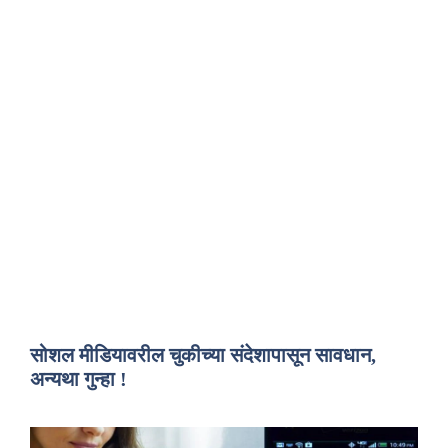
सोशल मीडियावरील चुकीच्या संदेशापासून सावधान,
अन्यथा गुन्हा !