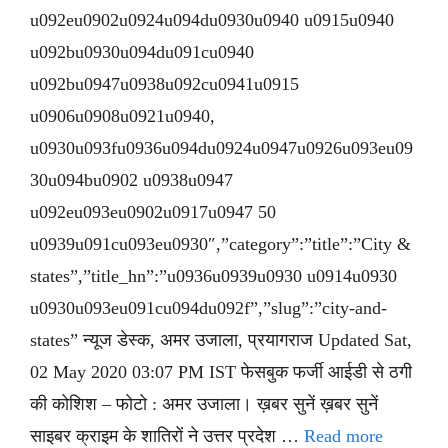
u092eu0902u0924u094du0930u0940 u0915u0940
u092bu0930u094du091cu0940
u092bu0947u0938u092cu0941u0915
u0906u0908u0921u0940,
u0930u093fu0936u094du0924u0947u0926u093eu09
30u094bu0902 u0938u0947
u092eu093eu0902u0917u0947 50
u0939u091cu093eu0930″,”category”:”title”:”City &
states”,”title_hn”:”u0936u0939u0930 u0914u0930
u0930u093eu091cu094du092f”,”slug”:”city-and-
states” न्यूज डेस्क, अमर उजाला, प्रयागराज Updated Sat,
02 May 2020 03:07 PM IST फेसबुक फर्जी आईडी से ठगी
की कोशिश – फोटो : अमर उजाला। ख़बर सुनें ख़बर सुनें
साइबर क्राइम के शातिरों ने उत्तर प्रदेश …
Read more