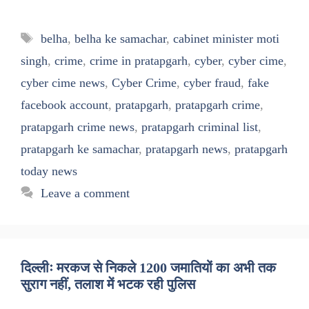
Tags
belha
,
belha ke samachar
,
cabinet minister moti
singh
,
crime
,
crime in pratapgarh
,
cyber
,
cyber cime
,
cyber cime news
,
Cyber Crime
,
cyber fraud
,
fake
facebook account
,
pratapgarh
,
pratapgarh crime
,
pratapgarh crime news
,
pratapgarh criminal list
,
pratapgarh ke samachar
,
pratapgarh news
,
pratapgarh
today news
Leave a comment
दिल्लीः मरकज से निकले 1200 जमातियों का अभी तक
सुराग नहीं, तलाश में भटक रही पुलिस