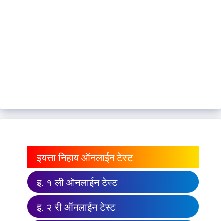
इयत्ता निहाय ऑनलाईन टेस्ट
इ. १ ली ऑनलाईन टेस्ट
इ. २ री ऑनलाईन टेस्ट