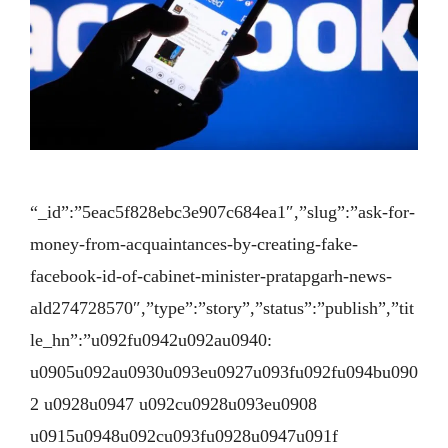
“_id”:”5eac5f828ebc3e907c684ea1″,”slug”:”ask-for-
money-from-acquaintances-by-creating-fake-
facebook-id-of-cabinet-minister-pratapgarh-news-
ald274728570″,”type”:”story”,”status”:”publish”,”tit
le_hn”:”u092fu0942u092au0940:
u0905u092au0930u093eu0927u093fu092fu094bu090
2 u0928u0947 u092cu0928u093eu0908
u0915u0948u092cu093fu0928u0947u091f