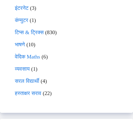
इंटरनेट
(3)
कंप्युटर
(1)
टिप्स & ट्रिक्स
(830)
भाषणे
(10)
वेदिक Maths
(6)
व्यवसाय
(1)
सरल विद्यार्थी
(4)
हस्ताक्षर सराव
(22)