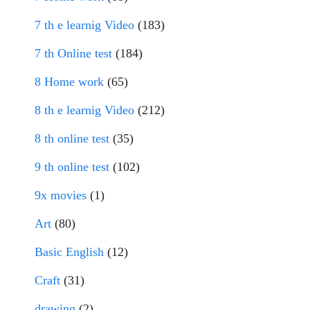
7 th e learnig Video
(183)
7 th Online test
(184)
8 Home work
(65)
8 th e learnig Video
(212)
8 th online test
(35)
9 th online test
(102)
9x movies
(1)
Art
(80)
Basic English
(12)
Craft
(31)
drawing
(2)