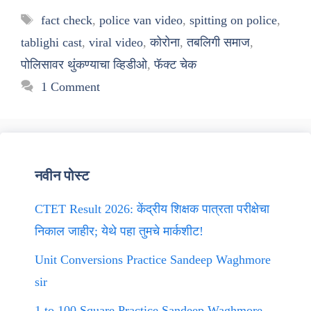
Tags
fact check
,
police van video
,
spitting on police
,
tablighi cast
,
viral video
,
कोरोना
,
तबलिगी समाज
,
पोलिसावर थुंकण्याचा व्हिडीओ
,
फॅक्ट चेक
1 Comment
नवीन पोस्ट
CTET Result 2026: केंद्रीय शिक्षक पात्रता परीक्षेचा
निकाल जाहीर; येथे पहा तुमचे मार्कशीट!
Unit Conversions Practice Sandeep Waghmore
sir
1 to 100 Square Practice Sandeep Waghmore