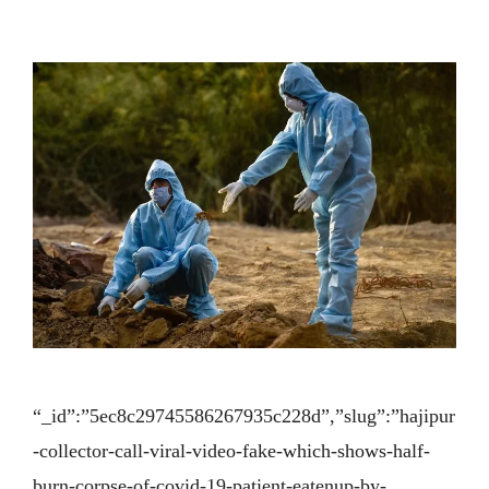
“_id”:”5ec8c29745586267935c228d”,”slug”:”hajipur
-collector-call-viral-video-fake-which-shows-half-
burn-corpse-of-covid-19-patient-eatenup-by-