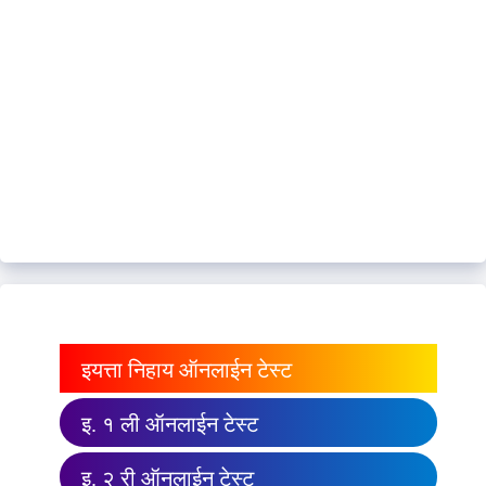
इयत्ता निहाय ऑनलाईन टेस्ट
इ. १ ली ऑनलाईन टेस्ट
इ. २ री ऑनलाईन टेस्ट