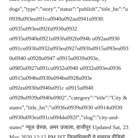
dogs”,”type”:”story”,”status”:”publish”,”title_hn”:”u
0939u093eu091cu0940u092au0941u0930:
u0935u093eu092fu0930u0932
u0935u0940u0921u093fu092fu094b u092au0930
u091cu093fu0932u093eu0927u093fu0915u093eu093
0u0940 u0928u0947 u0915u0939u093e,
u0905u0927u091cu0932u0940 u0932u093eu0936
u0915u094bu0930u094bu0928u093e
u092eu0930u0940u091c u0915u0940
u0928u0939u0940u0902″,”category”:”title”:”City &
states”,”title_hn”:”u0936u0939u0930 u0914u0930
u0930u093eu091cu094du092f”,”slug”:”city-and-
states” न्यूज डेस्क, अमर उजाला, हाजीपुर Updated Sat, 23
May 2020 12:12 PM IST जिलाधिकारी ने वायरल वीडियो