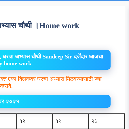
अभ्यास चौथी ।Home work
, घरचा अभ्यास चौथी Sandeep Sir दर्जेदार आजचा
ily home work
क्त एका क्लिकवर घरचा अभ्यास मिळवण्यासाठी ज्या
करावे.
ेंबर २०२१
१२
१९
२६