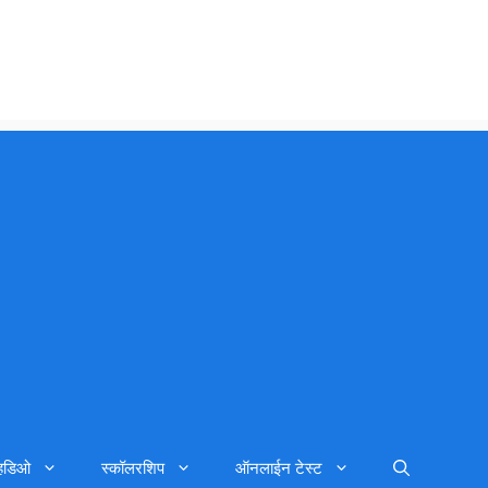
्हिडिओ
स्कॉलरशिप
ऑनलाईन टेस्ट