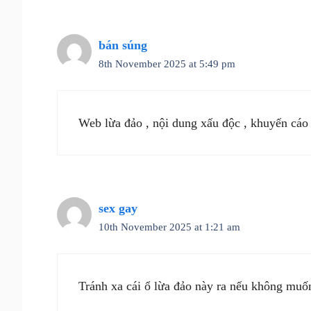
bán súng
8th November 2025 at 5:49 pm
Web lừa đảo , nội dung xấu độc , khuyến cáo
sex gay
10th November 2025 at 1:21 am
Tránh xa cái ổ lừa đảo này ra nếu không muốn