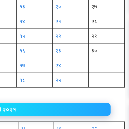
१३
२०
२७
१४
२१
२८
१५
२२
२९
१६
२३
३०
१७
२४
१८
२५
लै २०२१