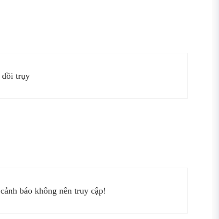
 đồi trụy
 cảnh báo không nên truy cập!