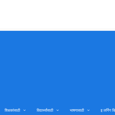
शिक्षकांसाठी
विद्यार्थ्यांसाठी
भाषणासाठी
इ लर्निग व