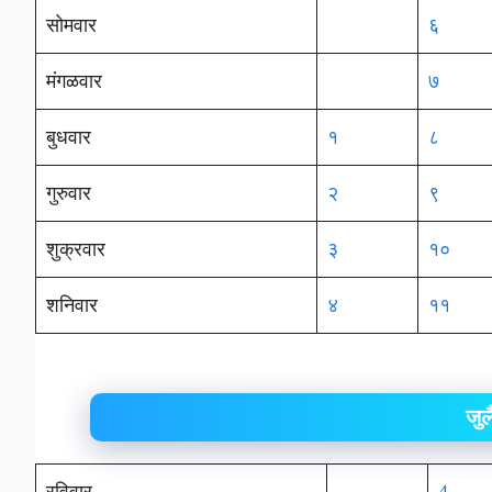
सोमवार
६
मंगळवार
७
बुधवार
१
८
गुरुवार
२
९
शुक्रवार
३
१०
शनिवार
४
११
जु