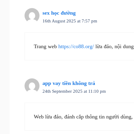
sex học đường
16th August 2025 at 7:57 pm
Trang web
https://co88.org/
lừa đảo, nội dung
app vay tiền không trả
24th September 2025 at 11:10 pm
Web lừa đảo, đánh cắp thông tin người dùng,