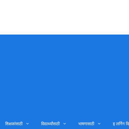
शिक्षकांसाठी
विद्यार्थ्यांसाठी
भाषणासाठी
इ लर्निग व