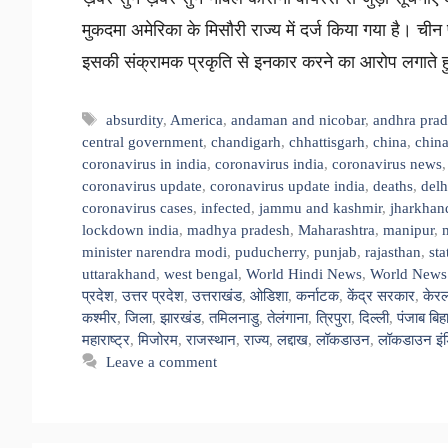
मुकदमा अमेरिका के मिसौरी राज्य में दर्ज किया गया है। ची
इसकी संक्रामक प्रकृति से इनकार करने का आरोप लगाते हु
Tags
absurdity
,
America
,
andaman and nicobar
,
andhra pra
central government
,
chandigarh
,
chhattisgarh
,
china
,
china
coronavirus in india
,
coronavirus india
,
coronavirus news
coronavirus update
,
coronavirus update india
,
deaths
,
delh
coronavirus cases
,
infected
,
jammu and kashmir
,
jharkhan
lockdown india
,
madhya pradesh
,
Maharashtra
,
manipur
,
minister narendra modi
,
puducherry
,
punjab
,
rajasthan
,
sta
uttarakhand
,
west bengal
,
World Hindi News
,
World News 
प्रदेश
,
उत्तर प्रदेश
,
उत्तराखंड
,
ओडिशा
,
कर्नाटक
,
केंद्र सरकार
,
केर
कश्मीर
,
जिला
,
झारखंड
,
तमिलनाडु
,
तेलंगाना
,
त्रिपुरा
,
दिल्ली
,
पंजाब बिह
महाराष्ट्र
,
मिजोरम
,
राजस्थान
,
राज्य
,
लद्दाख
,
लॉकडाउन
,
लॉकडाउन इंड
Leave a comment