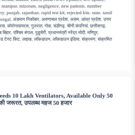
,
manipur
,
mizoram
,
negligence
,
new patients
,
number
ry
,
punjab
,
rajasthan
,
rapid test kit
,
rejected kits
,
state
,
tamil
bengal
,
अंडमान निकोबार
,
अरुणाचल प्रदेश
,
असम
,
आंध्र प्रदेश
,
उत्तर
यरस
,
कोरोनावायरस
,
गुजरात
,
गोवा
,
चंडीगढ़
,
चीनी कंपनियां
,
छत्तीसगढ़
,
ब बिहार
,
पश्चिम बंगाल
,
पुडुचेरी
,
प्रधानमंत्री नरेंद्र मोदी
,
मणिपुर
,
पिड टेस्ट किट
,
लद्दाख
,
लॉकडाउन
,
लॉकडाउन इंडिया
,
संक्रमण
,
संक्रमित
eds 10 Lakh Ventilators, Available Only 50
 की जरूरत, उपलब्ध महज 50 हजार