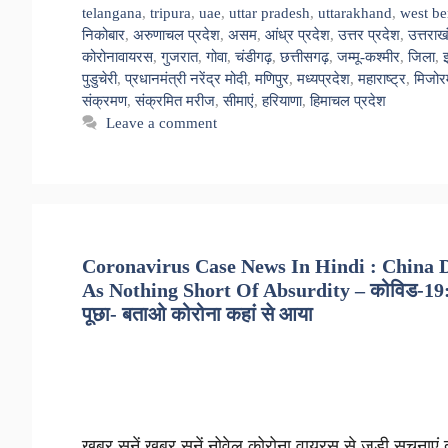
telangana
,
tripura
,
uae
,
uttar pradesh
,
uttarakhand
,
west be
निकोबार
,
अरुणाचल प्रदेश
,
असम
,
आंध्र प्रदेश
,
उत्तर प्रदेश
,
उत्तराख
कोरोनावायरस
,
गुजरात
,
गोवा
,
चंडीगढ़
,
छत्तीसगढ़
,
जम्मू-कश्मीर
,
जिला
,
पुडुचेरी
,
प्रधानमंत्री नरेंद्र मोदी
,
मणिपुर
,
मध्यप्रदेश
,
महाराष्ट्र
,
मिजोर
संक्रमण
,
संक्रमित मरीज
,
सीमाएं
,
हरियाणा
,
हिमाचल प्रदेश
Leave a comment
Coronavirus Case News In Hindi : China D
As Nothing Short Of Absurdity – कोविड-19: अम
पूछा- बताओ कोरोना कहां से आया
ख़बर सुनें ख़बर सुनें नोवेल कोरोना वायरस से जुड़ी सूचन