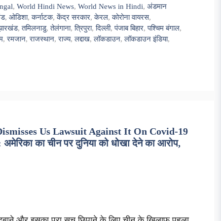
ngal
,
World Hindi News
,
World News in Hindi
,
अंडमान
ंड
,
ओडिशा
,
कर्नाटक
,
केंद्र सरकार
,
केरल
,
कोरोना वायरस
,
झारखंड
,
तमिलनाडु
,
तेलंगाना
,
त्रिपुरा
,
दिल्ली
,
पंजाब बिहार
,
पश्चिम बंगाल
,
म
,
रमजान
,
राजस्थान
,
राज्य
,
लद्दाख
,
लॉकडाउन
,
लॉकडाउन इंडिया
,
ismisses Us Lawsuit Against It On Covid-19
ेरिका का चीन पर दुनिया को धोखा देने का आरोप,
ाएं दबाने और इसका पूरा सच छिपाने के लिए चीन के खिलाफ पहला