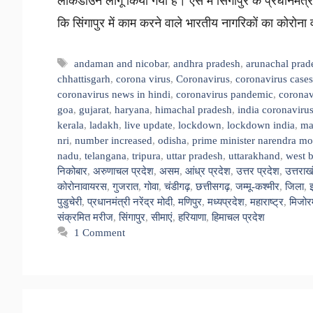
लॉकडाउन लागू किया गया है। ऐसे में सिंगापुर के प्रधानमंत्री
कि सिंगापुर में काम करने वाले भारतीय नागरिकों का कोरो
Tags
andaman and nicobar
,
andhra pradesh
,
arunachal prad
chhattisgarh
,
corona virus
,
Coronavirus
,
coronavirus cases
coronavirus news in hindi
,
coronavirus pandemic
,
coronav
goa
,
gujarat
,
haryana
,
himachal pradesh
,
india coronavirus
kerala
,
ladakh
,
live update
,
lockdown
,
lockdown india
,
ma
nri
,
number increased
,
odisha
,
prime minister narendra mo
nadu
,
telangana
,
tripura
,
uttar pradesh
,
uttarakhand
,
west 
निकोबार
,
अरुणाचल प्रदेश
,
असम
,
आंध्र प्रदेश
,
उत्तर प्रदेश
,
उत्तराख
कोरोनावायरस
,
गुजरात
,
गोवा
,
चंडीगढ़
,
छत्तीसगढ़
,
जम्मू-कश्मीर
,
जिला
,
पुडुचेरी
,
प्रधानमंत्री नरेंद्र मोदी
,
मणिपुर
,
मध्यप्रदेश
,
महाराष्ट्र
,
मिजोर
संक्रमित मरीज
,
सिंगापुर
,
सीमाएं
,
हरियाणा
,
हिमाचल प्रदेश
1 Comment