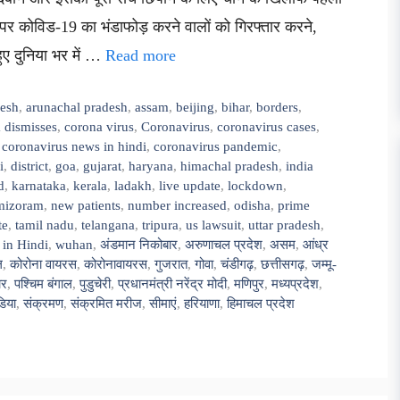
न पर कोविड-19 का भंडाफोड़ करने वालों को गिरफ्तार करने,
ए दुनिया भर में …
Read more
desh
,
arunachal pradesh
,
assam
,
beijing
,
bihar
,
borders
,
 dismisses
,
corona virus
,
Coronavirus
,
coronavirus cases
,
,
coronavirus news in hindi
,
coronavirus pandemic
,
i
,
district
,
goa
,
gujarat
,
haryana
,
himachal pradesh
,
india
d
,
karnataka
,
kerala
,
ladakh
,
live update
,
lockdown
,
mizoram
,
new patients
,
number increased
,
odisha
,
prime
te
,
tamil nadu
,
telangana
,
tripura
,
us lawsuit
,
uttar pradesh
,
in Hindi
,
wuhan
,
अंडमान निकोबार
,
अरुणाचल प्रदेश
,
असम
,
आंध्र
ल
,
कोरोना वायरस
,
कोरोनावायरस
,
गुजरात
,
गोवा
,
चंडीगढ़
,
छत्तीसगढ़
,
जम्मू-
ार
,
पश्चिम बंगाल
,
पुडुचेरी
,
प्रधानमंत्री नरेंद्र मोदी
,
मणिपुर
,
मध्यप्रदेश
,
िया
,
संक्रमण
,
संक्रमित मरीज
,
सीमाएं
,
हरियाणा
,
हिमाचल प्रदेश