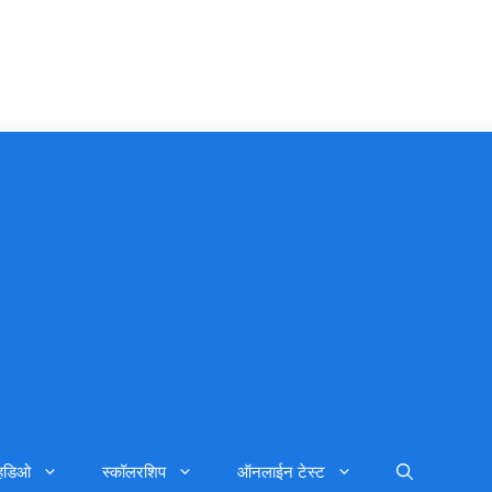
्हिडिओ
स्कॉलरशिप
ऑनलाईन टेस्ट