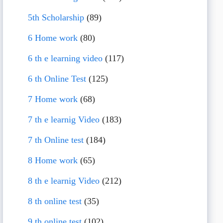
5th Scholarship
(89)
6 Home work
(80)
6 th e learning video
(117)
6 th Online Test
(125)
7 Home work
(68)
7 th e learnig Video
(183)
7 th Online test
(184)
8 Home work
(65)
8 th e learnig Video
(212)
8 th online test
(35)
9 th online test
(102)