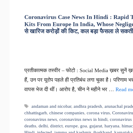
Coronavirus Case News In Hindi : Rapid T
Kits From Europe In India, Whose Negligence –
से खारिज करोड़ों की किट, कल बड़ा फैसला ले सक
प्रतीकात्मक तस्वीर – फोटो : Social Media ख़बर सुनें ख़ब
हैं, उन पर यूरोप पहले ही प्रतिबंध लगा चुका है। परिणाम भ
वापस भेज दी थीं। आरोप है, चीन ने महीने भर …
Read m
Tags
andaman and nicobar
,
andhra pradesh
,
arunachal prad
chhattisgarh
,
chinese companies
,
corona virus
,
Coronaviru
coronavirus news
,
coronavirus news in hindi
,
coronavirus
deaths
,
delhi
,
district
,
europe
,
goa
,
gujarat
,
haryana
,
himac
Hindi
,
infected
,
jammu and kashmir
,
jharkhand
,
karnataka