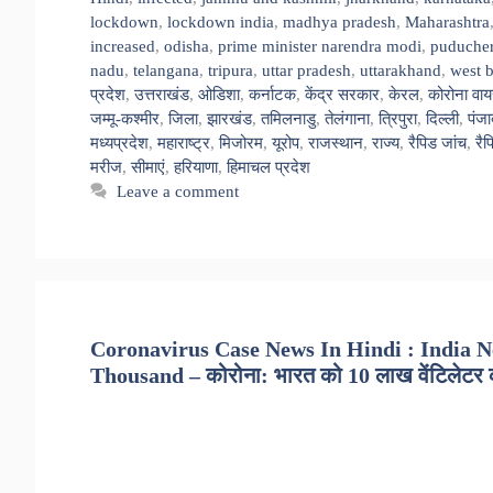
lockdown
,
lockdown india
,
madhya pradesh
,
Maharashtra
increased
,
odisha
,
prime minister narendra modi
,
puducher
nadu
,
telangana
,
tripura
,
uttar pradesh
,
uttarakhand
,
west 
प्रदेश
,
उत्तराखंड
,
ओडिशा
,
कर्नाटक
,
केंद्र सरकार
,
केरल
,
कोरोना वा
जम्मू-कश्मीर
,
जिला
,
झारखंड
,
तमिलनाडु
,
तेलंगाना
,
त्रिपुरा
,
दिल्ली
,
पंजा
मध्यप्रदेश
,
महाराष्ट्र
,
मिजोरम
,
यूरोप
,
राजस्थान
,
राज्य
,
रैपिड जांच
,
रै
मरीज
,
सीमाएं
,
हरियाणा
,
हिमाचल प्रदेश
Leave a comment
Coronavirus Case News In Hindi : India Ne
Thousand – कोरोना: भारत को 10 लाख वेंटिलेटर