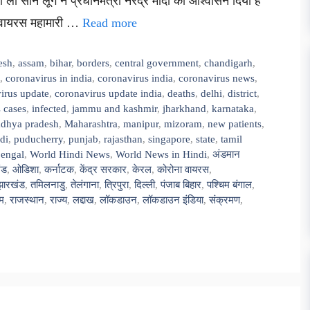
 ली सीन लूंग ने प्रधानमंत्री नरेंद्र मोदी को आश्वासन दिया है
ना वायरस महामारी …
Read more
esh
,
assam
,
bihar
,
borders
,
central government
,
chandigarh
,
,
coronavirus in india
,
coronavirus india
,
coronavirus news
,
irus update
,
coronavirus update india
,
deaths
,
delhi
,
district
,
 cases
,
infected
,
jammu and kashmir
,
jharkhand
,
karnataka
,
dhya pradesh
,
Maharashtra
,
manipur
,
mizoram
,
new patients
,
di
,
puducherry
,
punjab
,
rajasthan
,
singapore
,
state
,
tamil
bengal
,
World Hindi News
,
World News in Hindi
,
अंडमान
ंड
,
ओडिशा
,
कर्नाटक
,
केंद्र सरकार
,
केरल
,
कोरोना वायरस
,
झारखंड
,
तमिलनाडु
,
तेलंगाना
,
त्रिपुरा
,
दिल्ली
,
पंजाब बिहार
,
पश्चिम बंगाल
,
म
,
राजस्थान
,
राज्य
,
लद्दाख
,
लॉकडाउन
,
लॉकडाउन इंडिया
,
संक्रमण
,