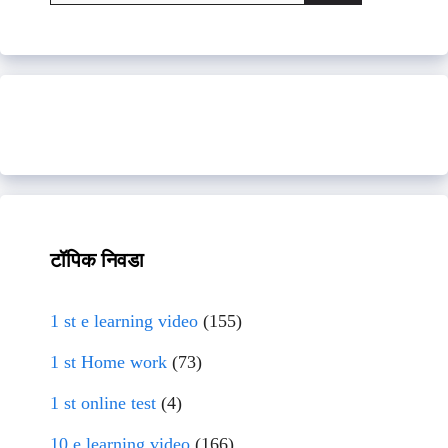
for:
टॉपिक निवडा
1 st e learning video
(155)
1 st Home work
(73)
1 st online test
(4)
10 e learning video
(166)