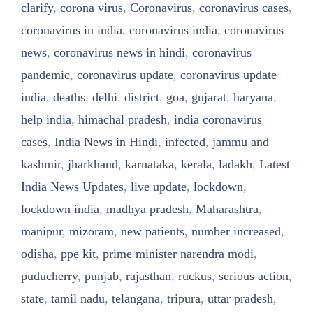
clarify
,
corona virus
,
Coronavirus
,
coronavirus cases
,
coronavirus in india
,
coronavirus india
,
coronavirus
news
,
coronavirus news in hindi
,
coronavirus
pandemic
,
coronavirus update
,
coronavirus update
india
,
deaths
,
delhi
,
district
,
goa
,
gujarat
,
haryana
,
help india
,
himachal pradesh
,
india coronavirus
cases
,
India News in Hindi
,
infected
,
jammu and
kashmir
,
jharkhand
,
karnataka
,
kerala
,
ladakh
,
Latest
India News Updates
,
live update
,
lockdown
,
lockdown india
,
madhya pradesh
,
Maharashtra
,
manipur
,
mizoram
,
new patients
,
number increased
,
odisha
,
ppe kit
,
prime minister narendra modi
,
puducherry
,
punjab
,
rajasthan
,
ruckus
,
serious action
,
state
,
tamil nadu
,
telangana
,
tripura
,
uttar pradesh
,