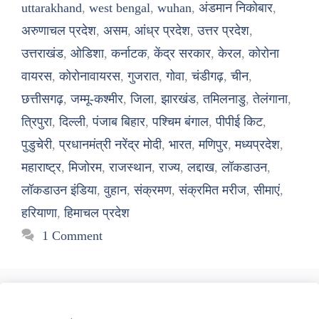
uttarakhand
,
west bengal
,
wuhan
,
अंडमान निकोबार
,
अरुणाचल प्रदेश
,
असम
,
आंध्र प्रदेश
,
उत्तर प्रदेश
,
उत्तराखंड
,
ओडिशा
,
कर्नाटक
,
केंद्र सरकार
,
केरल
,
कोरोना
वायरस
,
कोरोनावायरस
,
गुजरात
,
गोवा
,
चंडीगढ़
,
चीन
,
छत्तीसगढ़
,
जम्मू-कश्मीर
,
जिला
,
झारखंड
,
तमिलनाडु
,
तेलंगाना
,
त्रिपुरा
,
दिल्ली
,
पंजाब बिहार
,
पश्चिम बंगाल
,
पीपीई किट
,
पुडुचेरी
,
प्रधानमंत्री नरेंद्र मोदी
,
भारत
,
मणिपुर
,
मध्यप्रदेश
,
महाराष्ट्र
,
मिजोरम
,
राजस्थान
,
राज्य
,
लद्दाख
,
लॉकडाउन
,
लॉकडाउन इंडिया
,
वुहान
,
संक्रमण
,
संक्रमित मरीज
,
सीमाएं
,
हरियाणा
,
हिमाचल प्रदेश
1 Comment