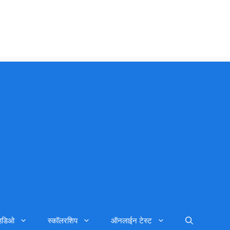
्हिडिओ
स्कॉलरशिप
ऑनलाईन टेस्ट