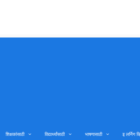
शिक्षकांसाठी
विद्यार्थ्यांसाठी
भाषणासाठी
इ लर्निग व