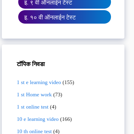
इ. ९ वी ऑनलाईन टेस्ट
इ. १० वी ऑनलाईन टेस्ट
टॉपिक निवडा
1 st e learning video
(155)
1 st Home work
(73)
1 st online test
(4)
10 e learning video
(166)
10 th online test
(4)