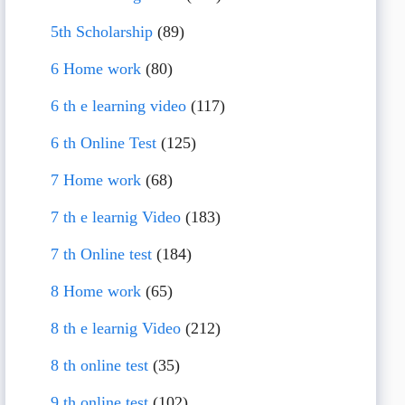
5th Scholarship
(89)
6 Home work
(80)
6 th e learning video
(117)
6 th Online Test
(125)
7 Home work
(68)
7 th e learnig Video
(183)
7 th Online test
(184)
8 Home work
(65)
8 th e learnig Video
(212)
8 th online test
(35)
9 th online test
(102)