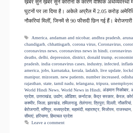
ख़बर सुनें ख़बर सुनें कोरोना के कारण वैश्विक अर्थव्यवस्था
घुटनों पर ला दिया है। अकेले अप्रैल में 2.05 करोड़ अमेरिक
नौकरियां मिलीं, जिनमें से 90 फीसदी छिन गई हैं। बेरोजग
Tags
America
,
andaman and nicobar
,
andhra pradesh
,
aruna
chandigarh
,
chhattisgarh
,
corona virus
,
Coronavirus
,
coron
coronavirus news
,
coronavirus news in hindi
,
coronavirus
deaths
,
delhi
,
depression
,
district
,
donald trump
,
economis
pradesh
,
india coronavirus cases
,
industry
,
infected
,
inflat
america
,
jobs
,
karnataka
,
kerala
,
ladakh
,
live update
,
lock
manipur
,
mizoram
,
new patients
,
number increased
,
odish
rajasthan
,
state
,
tamil nadu
,
telangana
,
tripura
,
unemploye
World Hindi News
,
World News in Hindi
,
अंडमान निकोबार
,
अ
प्रदेश
,
उत्तराखंड
,
उद्योग
,
ओडिशा
,
कर्नाटक
,
केंद्र सरकार
,
केरल
,
कोर
कश्मीर
,
जिला
,
झारखंड
,
तमिलनाडु
,
तेलंगाना
,
त्रिपुरा
,
दिल्ली
,
नौकरियां
बेरोजगारी
,
मणिपुर
,
मध्यप्रदेश
,
महामंदी
,
महाराष्ट्र
,
मिजोरम
,
राजस्थान
सीमाएं
,
हरियाणा
,
हिमाचल प्रदेश
Leave a comment