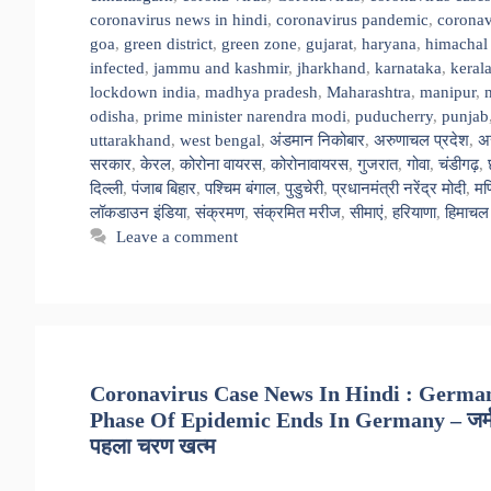
coronavirus news in hindi
,
coronavirus pandemic
,
coronav
goa
,
green district
,
green zone
,
gujarat
,
haryana
,
himachal
infected
,
jammu and kashmir
,
jharkhand
,
karnataka
,
keral
lockdown india
,
madhya pradesh
,
Maharashtra
,
manipur
,
odisha
,
prime minister narendra modi
,
puducherry
,
punjab
uttarakhand
,
west bengal
,
अंडमान निकोबार
,
अरुणाचल प्रदेश
,
अ
सरकार
,
केरल
,
कोरोना वायरस
,
कोरोनावायरस
,
गुजरात
,
गोवा
,
चंडीगढ़
,
दिल्ली
,
पंजाब बिहार
,
पश्चिम बंगाल
,
पुडुचेरी
,
प्रधानमंत्री नरेंद्र मोदी
,
मण
लॉकडाउन इंडिया
,
संक्रमण
,
संक्रमित मरीज
,
सीमाएं
,
हरियाणा
,
हिमाचल 
Leave a comment
Coronavirus Case News In Hindi : German
Phase Of Epidemic Ends In Germany – जर्मन चां
पहला चरण खत्म