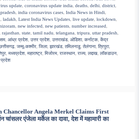
irus update
,
coronavirus update india
,
deaths
,
delhi
,
district
,
 pradesh
,
india coronavirus cases
,
India News in Hindi
,
a
,
ladakh
,
Latest India News Updates
,
live update
,
lockdown
,
mizoram
,
new infected
,
new patients
,
number increased
,
,
rajasthan
,
state
,
tamil nadu
,
telangana
,
tripura
,
uttar pradesh
,
सम
,
आंध्र प्रदेश
,
उत्तर प्रदेश
,
उत्तराखंड
,
ओडिशा
,
कर्नाटक
,
केंद्र
छत्तीसगढ़
,
जम्मू-कश्मीर
,
जिला
,
झारखंड
,
तमिलनाडु
,
तेलंगाना
,
त्रिपुरा
,
िपुर
,
मध्यप्रदेश
,
महाराष्ट्र
,
मिजोरम
,
राजस्थान
,
राज्य
,
लद्दाख
,
लॉकडाउन
,
प्रदेश
 Chancellor Angela Merkel Claims First
सलर एंजेला मर्केल का दावा, देश में महामारी का