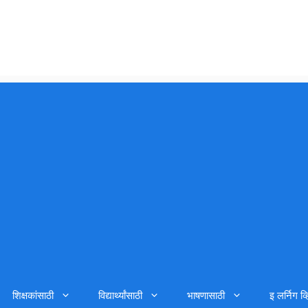
शिक्षकांसाठी
विद्यार्थ्यांसाठी
भाषणासाठी
इ लर्निग व