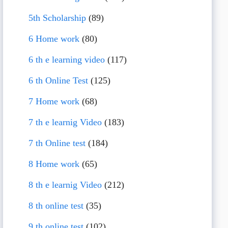
5th Scholarship
(89)
6 Home work
(80)
6 th e learning video
(117)
6 th Online Test
(125)
7 Home work
(68)
7 th e learnig Video
(183)
7 th Online test
(184)
8 Home work
(65)
8 th e learnig Video
(212)
8 th online test
(35)
9 th online test
(102)