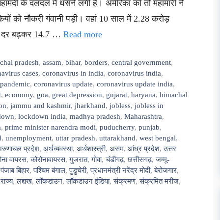
 महामंदी के दलदल में धंसने लगी है। अमेरिका को तो महामारी ने
ियों को नौकरी गंवानी पड़ी। वहां 10 साल में 2.28 करोड़
ारी दर बढ़कर 14.7 …
Read more
chal pradesh
,
assam
,
bihar
,
borders
,
central government
,
avirus cases
,
coronavirus in india
,
coronavirus india
,
 pandemic
,
coronavirus update
,
coronavirus update india
,
t
,
economy
,
goa
,
great depression
,
gujarat
,
haryana
,
himachal
ion
,
jammu and kashmir
,
jharkhand
,
jobless
,
jobless in
down
,
lockdown india
,
madhya pradesh
,
Maharashtra
,
a
,
prime minister narendra modi
,
puducherry
,
punjab
,
d
,
unemployment
,
uttar pradesh
,
uttarakhand
,
west bengal
,
रुणाचल प्रदेश
,
अर्थव्यवस्था
,
अर्थशास्त्री
,
असम
,
आंध्र प्रदेश
,
उत्तर
ोना वायरस
,
कोरोनावायरस
,
गुजरात
,
गोवा
,
चंडीगढ़
,
छत्तीसगढ़
,
जम्मू-
,
पंजाब बिहार
,
पश्चिम बंगाल
,
पुडुचेरी
,
प्रधानमंत्री नरेंद्र मोदी
,
बेरोजगार
,
,
राज्य
,
लद्दाख
,
लॉकडाउन
,
लॉकडाउन इंडिया
,
संक्रमण
,
संक्रमित मरीज
,