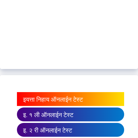
इयत्ता निहाय ऑनलाईन टेस्ट
इ. १ ली ऑनलाईन टेस्ट
इ. २ री ऑनलाईन टेस्ट