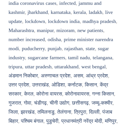
india coronavirus cases
,
infected
,
jammu and
kashmir
,
jharkhand
,
karnataka
,
kerala
,
ladakh
,
live
update
,
lockdown
,
lockdown india
,
madhya pradesh
,
Maharashtra
,
manipur
,
mizoram
,
new patients
,
number increased
,
odisha
,
prime minister narendra
modi
,
puducherry
,
punjab
,
rajasthan
,
state
,
sugar
industry
,
sugarcane farmers
,
tamil nadu
,
telangana
,
tripura
,
uttar pradesh
,
uttarakhand
,
west bengal
,
अंडमान निकोबार
,
अरुणाचल प्रदेश
,
असम
,
आंध्र प्रदेश
,
उत्तर प्रदेश
,
उत्तराखंड
,
ओडिशा
,
कर्नाटक
,
किसान
,
केंद्र
सरकार
,
केरल
,
कोरोना वायरस
,
कोरोनावायरस
,
गन्ना किसान
,
गुजरात
,
गोवा
,
चंडीगढ़
,
चीनी उद्योग
,
छत्तीसगढ़
,
जम्मू-कश्मीर
,
जिला
,
झारखंड
,
तमिलनाडु
,
तेलंगाना
,
त्रिपुरा
,
दिल्ली
,
पंजाब
बिहार
,
पश्चिम बंगाल
,
पुडुचेरी
,
प्रधानमंत्री नरेंद्र मोदी
,
मणिपुर
,