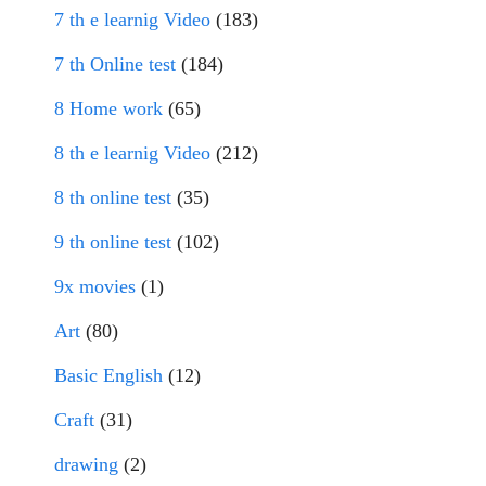
7 th e learnig Video
(183)
7 th Online test
(184)
8 Home work
(65)
8 th e learnig Video
(212)
8 th online test
(35)
9 th online test
(102)
9x movies
(1)
Art
(80)
Basic English
(12)
Craft
(31)
drawing
(2)