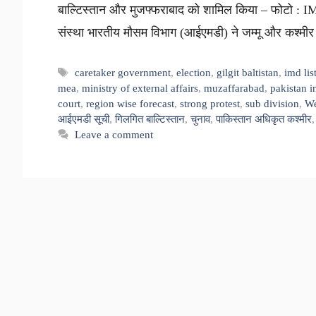
बाल्टिस्तान और मुजफ्फराबाद को शामिल किया – फोटो : IMD ख़
संस्था भारतीय मौसम विभाग (आईएमडी) ने जम्मू और कश्मी
Tags
caretaker government
,
election
,
gilgit baltistan
,
imd lis
mea
,
ministry of external affairs
,
muzaffarabad
,
pakistan in
court
,
region wise forecast
,
strong protest
,
sub division
,
We
आईएमडी सूची
,
गिलगित बाल्टिस्तान
,
चुनाव
,
पाकिस्तान अधिकृत कश्मीर
Leave a comment