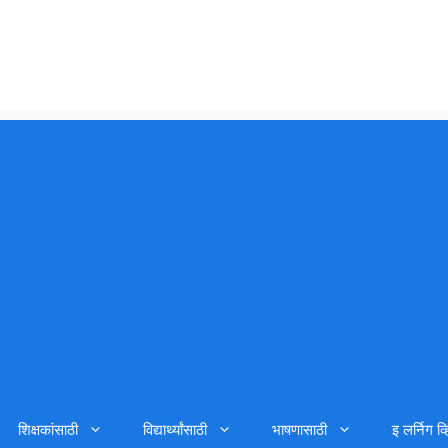
शिक्षकांसाठी
विद्यार्थ्यांसाठी
भाषणासाठी
इ लर्निग व