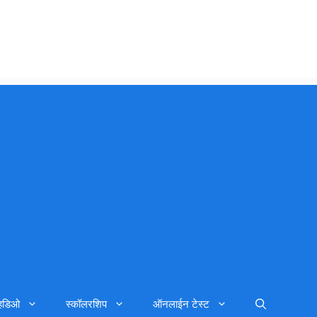
्हिडिओ
स्कॉलरशिप
ऑनलाईन टेस्ट