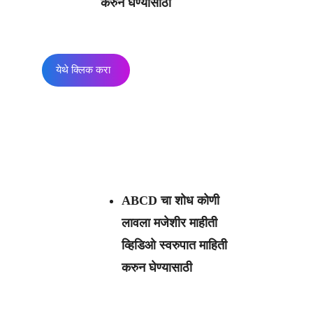
करुन घेण्यासाठी
येथे क्लिक करा
ABCD चा शोध कोणी
लावला
मजेशीर माहीती
व्हिडिओ स्वरुपात माहिती
करुन घेण्यासाठी