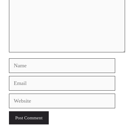
Name
Email
Website