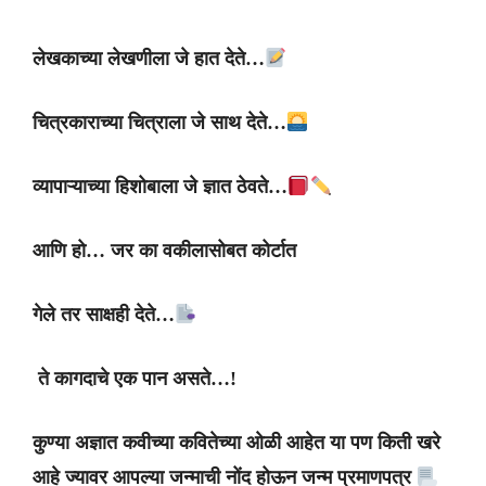
लेखकाच्या
लेखणीला
जे
हात
देते
…
चित्रकाराच्या
चित्राला
जे
साथ
देते
…
व्यापाऱ्याच्या
हिशोबाला
जे
ज्ञात
ठेवते
…
आणि
हो
…
जर
का
वकीलासोबत
कोर्टात
गेले
तर
साक्षही
देते
…
ते
कागदाचे
एक
पान
असते
…!
कुण्या
अज्ञात
कवीच्या
कवितेच्या
ओळी
आहेत
या
पण
किती
खरे
आहे
ज्यावर
आपल्या
जन्माची
नोंद
होऊन
जन्म
प्रमाणपत्र