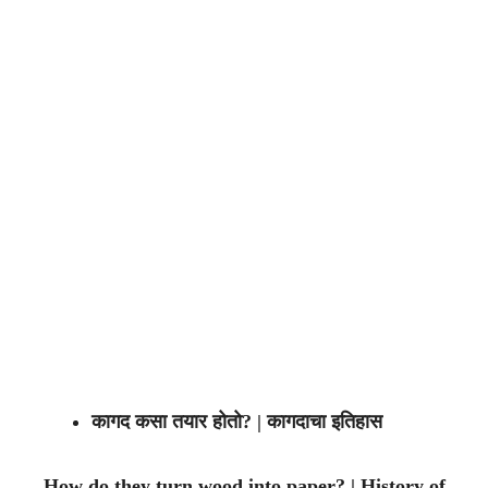
कागद
कसा
तयार
होतो
? |
कागदाचा
इतिहास
How do they turn wood into paper? | History of