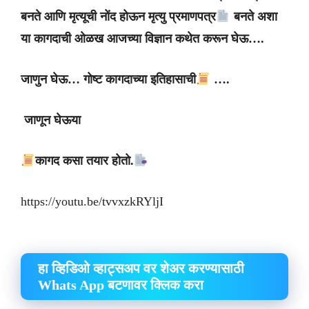
बनते
आणि
मृत्यूची
नोंद
होऊन
मृत्यु
प्रमाणपत्र
बनते
अशा
या
कागदाची
ओळख
आजच्या
विज्ञान
कथेत
करून
घेऊ
….
जाणुन
घेऊ
…
गोष्ट
कागदाच्या
इतिहासाची
….
जाणून
घेऊया
कागद
कसा
तयार
होतो
.
https://youtu.be/tvvxzkRYljI
हा व्हिडिओ व्हाट्सअप वर शेअर करण्यासाठी
Whats App बटणावर क्लिक करा