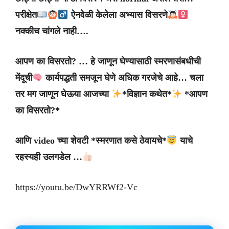
परीक्षेत
️
ऐनवेळी
केलेला
अभ्यास
विसरणे
नक्कीच
चांगले
नाही
….
आपण
का
विसरतो
? …
हे
जाणून
घेण्यासाठी
स्मरणासंबधीची
मेंदूची
कार्यपद्धती
समजून
घेणे
अधिक
गरजेचे
आहे
…
चला
तर
मग
जाणून
घेऊया
आजच्या
*
विज्ञान
कथेत
*
*
आपण
का
विसरतो
?*
आणि
video
च्या
शेवटी
*
स्मरणात
कसे
ठेवायचे
*
याचे
रहस्यही
उलगडेल
…
https://youtu.be/DwYRRWf2-Vc