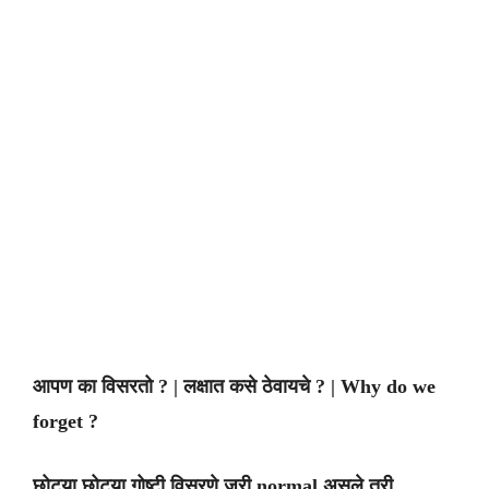
आपण
का
विसरतो
? |
लक्षात
कसे
ठेवायचे
? | Why do we
forget ?
छोट्या
छोट्या
गोष्टी
विसरणे
जरी
normal
असले
तरी
…