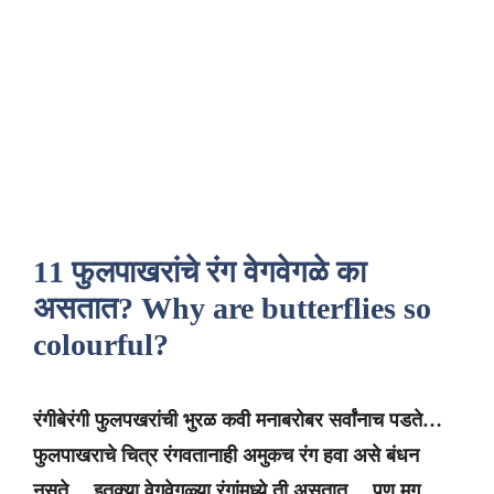
11 फुलपाखरांचे रंग वेगवेगळे का
असतात? Why are butterflies so
colourful?
रंगीबेरंगी
फुलपखरांची
भुरळ
कवी
मनाबरोबर
सर्वांनाच
पडते
…
फुलपाखराचे
चित्र
रंगवतानाही
अमुकच
रंग
हवा
असे
बंधन
नसते
…
इतक्या
वेगवेगळ्या
रंगांमध्ये
ती
असतात
…
पण
मग