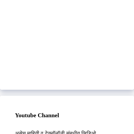
Youtube Channel
असेच माहिती व टेक्नॉलॉजी संबधीत व्हिडिओ