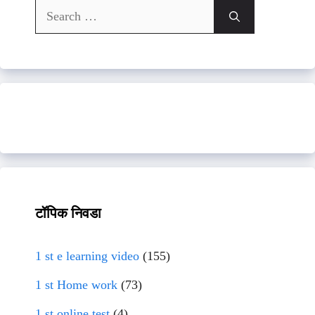
Search
for:
टॉपिक निवडा
1 st e learning video
(155)
1 st Home work
(73)
1 st online test
(4)