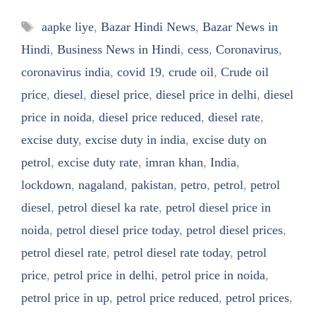
Tags
aapke liye
,
Bazar Hindi News
,
Bazar News in
Hindi
,
Business News in Hindi
,
cess
,
Coronavirus
,
coronavirus india
,
covid 19
,
crude oil
,
Crude oil
price
,
diesel
,
diesel price
,
diesel price in delhi
,
diesel
price in noida
,
diesel price reduced
,
diesel rate
,
excise duty
,
excise duty in india
,
excise duty on
petrol
,
excise duty rate
,
imran khan
,
India
,
lockdown
,
nagaland
,
pakistan
,
petro
,
petrol
,
petrol
diesel
,
petrol diesel ka rate
,
petrol diesel price in
noida
,
petrol diesel price today
,
petrol diesel prices
,
petrol diesel rate
,
petrol diesel rate today
,
petrol
price
,
petrol price in delhi
,
petrol price in noida
,
petrol price in up
,
petrol price reduced
,
petrol prices
,