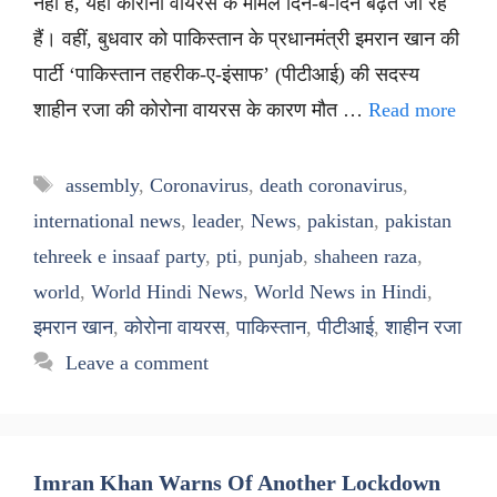
नहीं है, यहां कोरोना वायरस के मामले दिन-ब-दिन बढ़ते जा रहे
हैं। वहीं, बुधवार को पाकिस्तान के प्रधानमंत्री इमरान खान की
पार्टी ‘पाकिस्तान तहरीक-ए-इंसाफ’ (पीटीआई) की सदस्य
शाहीन रजा की कोरोना वायरस के कारण मौत …
Read more
Tags
assembly
,
Coronavirus
,
death coronavirus
,
international news
,
leader
,
News
,
pakistan
,
pakistan
tehreek e insaaf party
,
pti
,
punjab
,
shaheen raza
,
world
,
World Hindi News
,
World News in Hindi
,
इमरान खान
,
कोरोना वायरस
,
पाकिस्तान
,
पीटीआई
,
शाहीन रजा
Leave a comment
Imran Khan Warns Of Another Lockdown