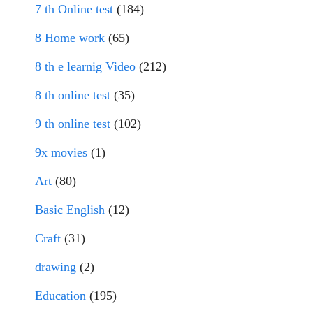
7 th Online test
(184)
8 Home work
(65)
8 th e learnig Video
(212)
8 th online test
(35)
9 th online test
(102)
9x movies
(1)
Art
(80)
Basic English
(12)
Craft
(31)
drawing
(2)
Education
(195)