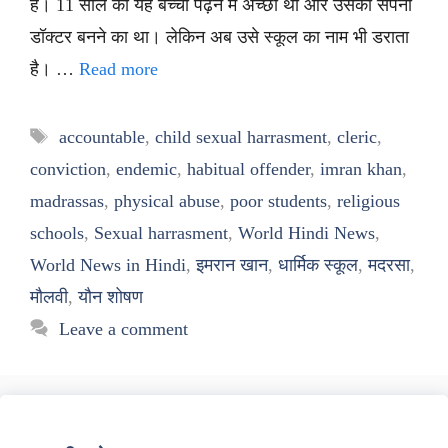
है। 11 साल का यह बच्चा पढ़ने में अच्छा था और उसका सपना
डॉक्टर बनने का था। लेकिन अब उसे स्कूल का नाम भी डराता
है। …
Read more
Tags
accountable
,
child sexual harrasment
,
cleric
,
conviction
,
endemic
,
habitual offender
,
imran khan
,
madrassas
,
physical abuse
,
poor students
,
religious
schools
,
Sexual harrasment
,
World Hindi News
,
World News in Hindi
,
इमरान खान
,
धार्मिक स्कूल
,
मदरसा
,
मौलवी
,
यौन शोषण
Leave a comment