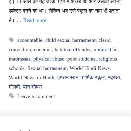
है। 11 साल का यह बच्चा पढ़ने में अच्छा था और उसका सपना
डॉक्टर बनने का था। लेकिन अब उसे स्कूल का नाम भी डराता
है। …
Read more
Tags
accountable
,
child sexual harrasment
,
cleric
,
conviction
,
endemic
,
habitual offender
,
imran khan
,
madrassas
,
physical abuse
,
poor students
,
religious
schools
,
Sexual harrasment
,
World Hindi News
,
World News in Hindi
,
इमरान खान
,
धार्मिक स्कूल
,
मदरसा
,
मौलवी
,
यौन शोषण
Leave a comment